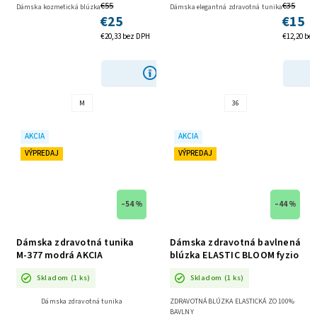
€55
€35
Dámska kozmetická blúzka
Dámska elegantná zdravotná tunika
€25
€15
€20,33 bez DPH
€12,20 be
DETAIL
M
36
AKCIA
AKCIA
VÝPREDAJ
VÝPREDAJ
–54 %
–44 %
Dámska zdravotná tunika
Dámska zdravotná bavlnená
M-377 modrá AKCIA
blúzka ELASTIC BLOOM fyzio
AKCIA
Skladom
(1 ks)
Skladom
(1 ks)
Dámska zdravotná tunika
ZDRAVOTNÁ BLÚZKA ELASTICKÁ ZO 100%
BAVLNY