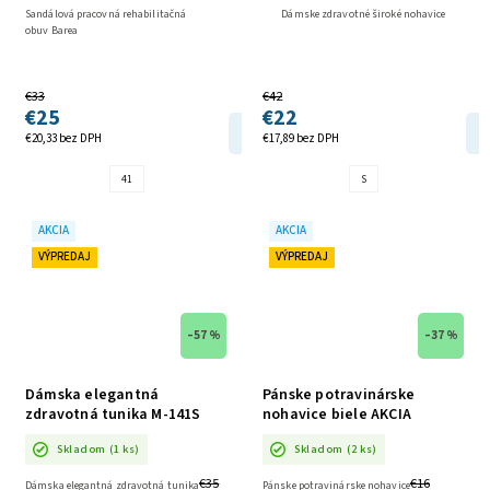
Sandálová pracovná rehabilitačná
Dámske zdravotné široké nohavice
obuv Barea
€33
€42
€25
€22
DETAIL
€20,33 bez DPH
€17,89 bez DPH
41
S
AKCIA
AKCIA
VÝPREDAJ
VÝPREDAJ
–57 %
–37 %
Dámska elegantná
Pánske potravinárske
zdravotná tunika M-141S
nohavice biele AKCIA
indygo AKCIA
Skladom
(1 ks)
Skladom
(2 ks)
€35
€16
Dámska elegantná zdravotná tunika
Pánske potravinárske nohavice