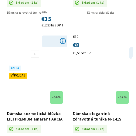
Skladom
(1 ks)
Skladom
(1 ks)
€35
Dámska zdravotná tunika
Dámska biela blúzka
€15
€12,20 bez DPH
€12
DETAIL
€8
€6,50 bez DPH
L
AKCIA
VÝPREDAJ
–54 %
–57 %
Dámska kozmetická blúzka
Dámska elegantná
LILI PREMIUM amarant AKCIA
zdravotná tunika M-141S
marhuľa AKCIA
Skladom
(1 ks)
Skladom
(1 ks)