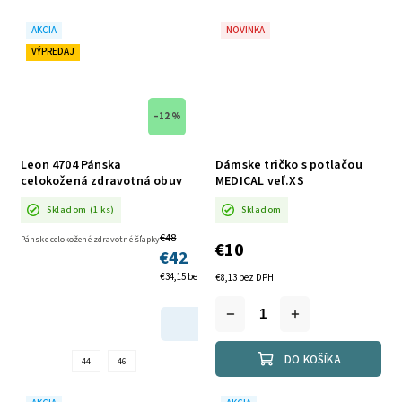
AKCIA
NOVINKA
VÝPREDAJ
–12 %
Leon 4704 Pánska
Dámske tričko s potlačou
celokožená zdravotná obuv
MEDICAL veľ.XS
AKCIA
Skladom
(1 ks)
Skladom
€48
Pánske celokožené zdravotné šľapky
€10
€42
€34,15 bez DPH
€8,13 bez DPH
DETAIL
DO KOŠÍKA
44
46