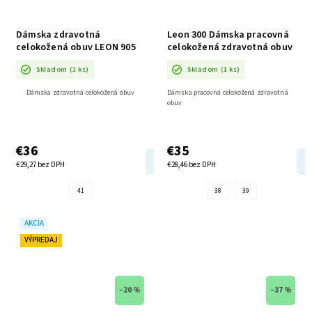
Dámska zdravotná
Leon 300 Dámska pracovná
celokožená obuv LEON 905
celokožená zdravotná obuv
AKCIA
AKCIA
Skladom
(1 ks)
Skladom
(1 ks)
Dámska zdravotná celokožená obuv
Dámska pracovná celokožená zdravotná
obuv
€36
€35
DETAIL
€29,27 bez DPH
€28,46 bez DPH
41
38
39
AKCIA
VÝPREDAJ
–20 %
–37 %