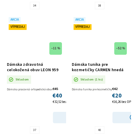
34
38
AKCIA
AKCIA
VÝPREDAJ
VÝPREDAJ
–11 %
–52 %
Dámska zdravotná
Dámska tunika pre
celokožená obuv LEON 959
kozmetičky CARMEN hnedá
AKCIA
AKCIA
Skladom
Skladom
(1 ks)
€45
€42
Dámska pracovná ortopedická obuv
Dámska tunika pre kozmetičky
€40
€20
€32,52 bez DPH
€16,26 bez DPH
DETAIL
37
40