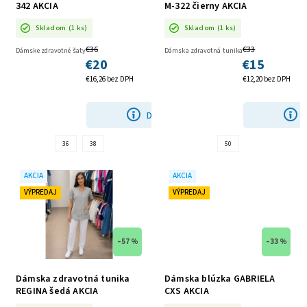
342 AKCIA
M-322 čierny AKCIA
Skladom
(1 ks)
Skladom
(1 ks)
€36
€33
Dámske zdravotné šaty
Dámska zdravotná tunika
€20
€15
€16,26 bez DPH
€12,20 bez DPH
DETAIL
36
38
50
AKCIA
AKCIA
VÝPREDAJ
VÝPREDAJ
–57 %
–33 %
Dámska zdravotná tunika
Dámska blúzka GABRIELA
REGINA šedá AKCIA
CXS AKCIA