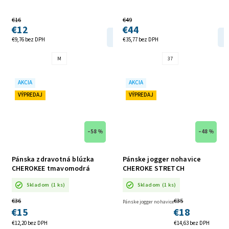
€16
€49
€12
€44
DETAIL
€9,76 bez DPH
€35,77 bez DPH
M
37
AKCIA
AKCIA
VÝPREDAJ
VÝPREDAJ
–58 %
–48 %
Pánska zdravotná blúzka
Pánske jogger nohavice
CHEROKEE tmavomodrá
CHEROKE STRETCH
SKLADOM
SKLADOM
Skladom
(1 ks)
Skladom
(1 ks)
€36
€35
Pánske jogger nohavice
€15
€18
€12,20 bez DPH
€14,63 bez DPH