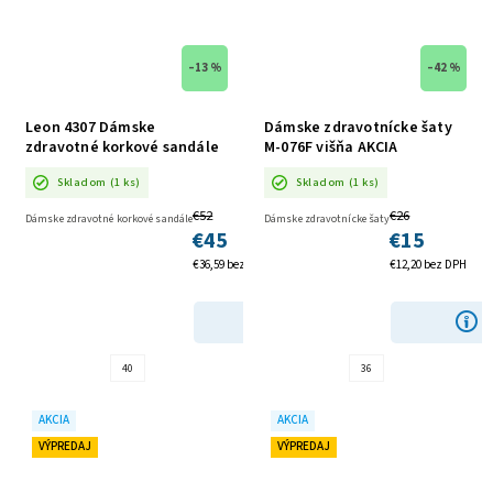
–13 %
–42 %
Leon 4307 Dámske
Dámske zdravotnícke šaty
zdravotné korkové sandále
M-076F višňa AKCIA
AKCIA
Skladom
(1 ks)
Skladom
(1 ks)
€52
€26
Dámske zdravotné korkové sandále
Dámske zdravotnícke šaty
€45
€15
€36,59 bez DPH
€12,20 bez DPH
DETAIL
40
36
AKCIA
AKCIA
VÝPREDAJ
VÝPREDAJ