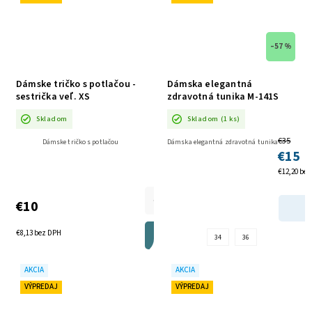
–57 %
Dámske tričko s potlačou -
Dámska elegantná
sestrička veľ. XS
zdravotná tunika M-141S
tyrkys AKCIA
Skladom
Skladom
(1 ks)
€35
Dámske tričko s potlačou
Dámska elegantná zdravotná tunika
€15
€12,20 be
€10
€8,13 bez DPH
DO KOŠÍKA
34
36
AKCIA
AKCIA
VÝPREDAJ
VÝPREDAJ