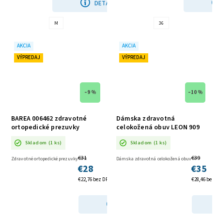
DETAIL
M
36
AKCIA
AKCIA
VÝPREDAJ
VÝPREDAJ
–9 %
–10 %
BAREA 006462 zdravotné
Dámska zdravotná
ortopedické prezuvky
celokožená obuv LEON 909
HNEDÉ AKCIA
AKCIA
Skladom
(1 ks)
Skladom
(1 ks)
€31
€39
Zdravotné ortopedické prezuvky
Dámska zdravotná celokožená obuv
€28
€35
€22,76 bez DPH
€28,46 bez
DETAIL