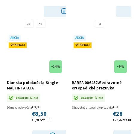
DETAIL
38
42
M
AKCIA
AKCIA
VÝPREDAJ
VÝPREDAJ
–14 %
–9 %
Dámska polokošeľa Single
BAREA 006462W zdravotné
MALFINI AKCIA
ortopedické prezuvky
HNEDÉ AKCIA
Skladom
(1 ks)
Skladom
(1 ks)
€9,90
€31
Dámska polokošeľa
Zdravotné ortopedické prezuvky
€8,50
€28
€6,91 bez DPH
€22,76 bez DPH