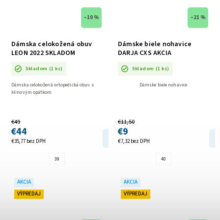
–10 %
–21 %
Dámska celokožená obuv
Dámske biele nohavice
LEON 2022 SKLADOM
DARJA CXS AKCIA
Skladom
(1 ks)
Skladom
(1 ks)
Dámska celokožená ortopedická obuv s
Dámske biele nohavice
klinovým opätkom
€49
€11,50
€44
€9
DETAIL
€35,77 bez DPH
€7,32 bez DPH
39
40
AKCIA
AKCIA
VÝPREDAJ
VÝPREDAJ