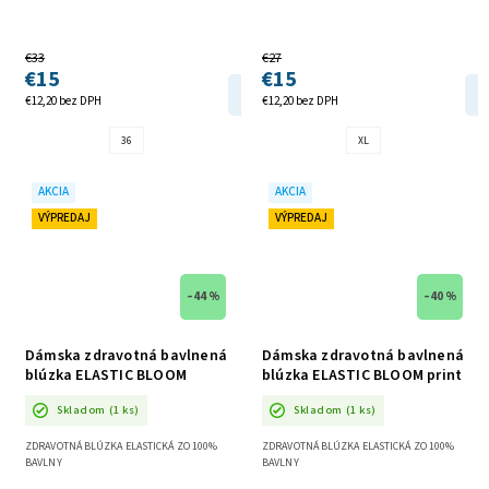
€33
€27
€15
€15
DETAIL
€12,20 bez DPH
€12,20 bez DPH
36
XL
AKCIA
AKCIA
VÝPREDAJ
VÝPREDAJ
–44 %
–40 %
Dámska zdravotná bavlnená
Dámska zdravotná bavlnená
blúzka ELASTIC BLOOM
blúzka ELASTIC BLOOM print
molekuly AKCIA
AKCIA
Skladom
(1 ks)
Skladom
(1 ks)
ZDRAVOTNÁ BLÚZKA ELASTICKÁ ZO 100%
ZDRAVOTNÁ BLÚZKA ELASTICKÁ ZO 100%
BAVLNY
BAVLNY