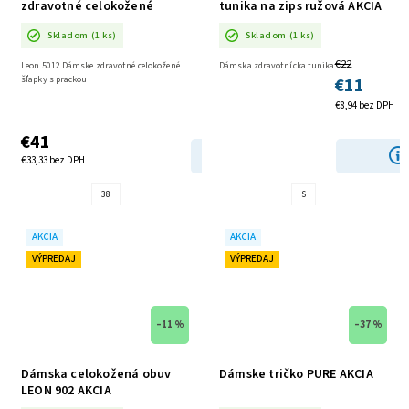
zdravotné celokožené
tunika na zips ružová AKCIA
šľapky s prackou AKCIA
Skladom
(1 ks)
Skladom
(1 ks)
€22
Leon 5012 Dámske zdravotné celokožené
Dámska zdravotnícka tunika
€11
šľapky s prackou
€8,94 bez DPH
€41
DETAIL
€33,33 bez DPH
38
S
AKCIA
AKCIA
VÝPREDAJ
VÝPREDAJ
–11 %
–37 %
Dámska celokožená obuv
Dámske tričko PURE AKCIA
LEON 902 AKCIA