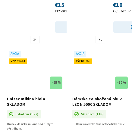
€15
€10
€12,20 bez DPH
€8,13 bez DPH
DETAIL
34
XL
AKCIA
AKCIA
VÝPREDAJ
VÝPREDAJ
–25 %
–10 %
Unisex mikina biela
Dámska celokožená obuv
SKLADOM
LEON 5000 SKLADOM
Skladom
(1 ks)
Skladom
(1 ks)
Unisex klasická mikina s okrúhlym
Dámska celokožená ortopedická obuv
výstrihom.