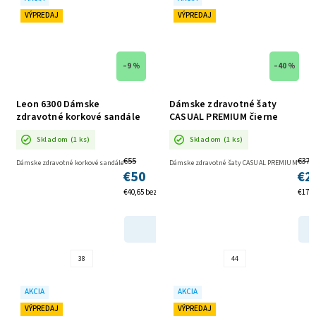
VÝPREDAJ
VÝPREDAJ
–9 %
–40 %
Leon 6300 Dámske
Dámske zdravotné šaty
zdravotné korkové sandále
CASUAL PREMIUM čierne
AKCIA
AKCIA
Skladom
(1 ks)
Skladom
(1 ks)
€55
€37
Dámske zdravotné korkové sandále
Dámske zdravotné šaty CASUAL PREMIUM
€50
€2
€40,65 bez DPH
€17,8
DETAIL
38
44
AKCIA
AKCIA
VÝPREDAJ
VÝPREDAJ