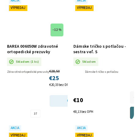
AKCIA
AKCIA
VÝPREDAJ
VÝPREDAJ
–12 %
BAREA 006050W zdravotné
Dámske tričko s potlačou -
ortopedické prezuvky
sestra veľ. S
HNEDÉ 01 AKCIA
Skladom
(1 ks)
Skladom
€28,50
Zdravotné ortopedické prezuvky
Dámske tričko s potlačou
€25
€20,33 bez DPH
€10
DETAIL
€8,13 bez DPH
37
AKCIA
AKCIA
VÝPREDAJ
VÝPREDAJ