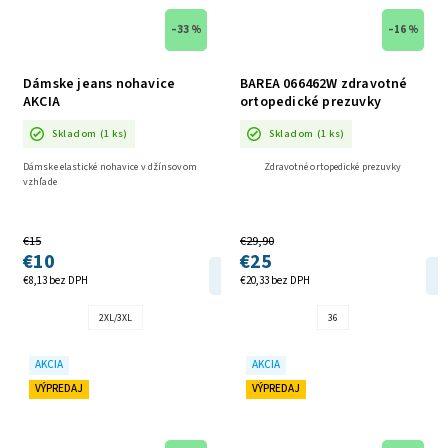
–33 %
–16 %
Dámske jeans nohavice
BAREA 066462W zdravotné
AKCIA
ortopedické prezuvky
BÉŽOVÉ AKCIA
Skladom
(1 ks)
Skladom
(1 ks)
Dámske elastické nohavice v džínsovom
Zdravotné ortopedické prezuvky
vzhľade
€15
€29,90
€10
€25
DETAIL
€8,13 bez DPH
€20,33 bez DPH
2XL/3XL
36
AKCIA
AKCIA
VÝPREDAJ
VÝPREDAJ