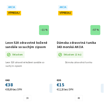
AKCIA
AKCIA
VÝPREDAJ
VÝPREDAJ
–11 %
–57 %
Leon 520 zdravotné kožené
Dámska zdravotná tunika
sandále so suchým zipsom
343 morská AKCIA
AKCIA
Skladom
Skladom
(1 ks)
Leon 520 zdravotné kožené sandále so
Dámska zdravotná tunika
suchým zipsom
€43
€35
€38
€15
DETAIL
€30,89 bez DPH
€12,20 bez DPH
39
48