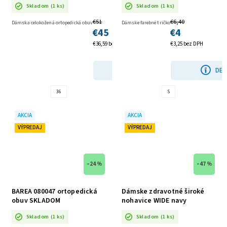
Skladom
(1 ks)
Skladom
(1 ks)
€51
€6,40
Dámska celokožená ortopedická obuv
Dámske farebné tričko
€45
€4
€36,59 bez DPH
€3,25 bez DPH
DETAIL
DET
36
S
AKCIA
AKCIA
VÝPREDAJ
VÝPREDAJ
–24 %
–47 %
BAREA 080047 ortopedická
Dámske zdravotné široké
obuv SKLADOM
nohavice WIDE navy
SKLADOM
Skladom
(1 ks)
Skladom
(1 ks)