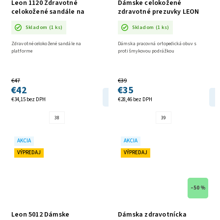
Leon 1120 Zdravotné
Dámske celokožené
celokožené sandále na
zdravotné prezuvky LEON
platforme AKCIA
950 AKCIA
Skladom
(1 ks)
Skladom
(1 ks)
Zdravotné celokožené sandále na
Dámska pracovná ortopedická obuv s
platforme
protišmykovou podrážkou
€47
€39
€42
€35
DETAIL
€34,15 bez DPH
€28,46 bez DPH
38
39
AKCIA
AKCIA
VÝPREDAJ
VÝPREDAJ
–50 %
Leon 5012 Dámske
Dámska zdravotnícka