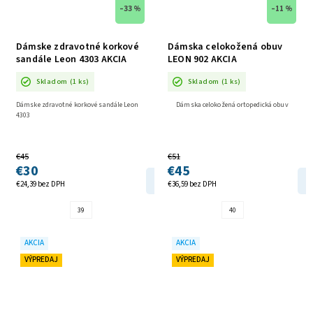
–33 %
–11 %
Dámske zdravotné korkové
Dámska celokožená obuv
sandále Leon 4303 AKCIA
LEON 902 AKCIA
Skladom
(1 ks)
Skladom
(1 ks)
Dámske zdravotné korkové sandále Leon
Dámska celokožená ortopedická obuv
4303
€45
€51
€30
€45
DETAIL
€24,39 bez DPH
€36,59 bez DPH
39
40
AKCIA
AKCIA
VÝPREDAJ
VÝPREDAJ