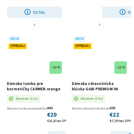
DETAIL
DE
S
S
AKCIA
AKCIA
VÝPREDAJ
VÝPREDAJ
–52 %
–21 %
Dámska tunika pre
Dámska zdravotnícka
kozmetičky CARMEN orange
blúzka GABI PREMIUM 06
SKLADOM
VIANOCE AKCIA
Skladom
(1 ks)
Skladom
(1 ks)
€42
€28
Dámska tunika pre kozmetičky
Dámska zdravotnícka blúzka
€20
€22
€16,26 bez DPH
€17,89 bez DPH