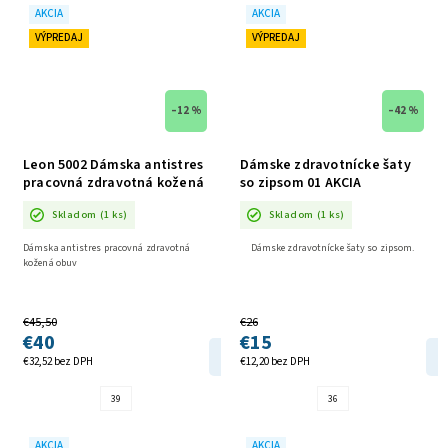
AKCIA
AKCIA
VÝPREDAJ
VÝPREDAJ
–12 %
–42 %
Leon 5002 Dámska antistres
Dámske zdravotnícke šaty
pracovná zdravotná kožená
so zipsom 01 AKCIA
obuv AKCIA
Skladom
(1 ks)
Skladom
(1 ks)
Dámska antistres pracovná zdravotná
Dámske zdravotnícke šaty so zipsom.
kožená obuv
€45,50
€26
€40
€15
DETAIL
€32,52 bez DPH
€12,20 bez DPH
39
36
AKCIA
AKCIA