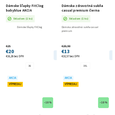
Dámske šľapky FitClog
Dámska zdravotná sukňa
babyblue AKCIA
casual premium čierna
AKCIA
Skladom
(1 ks)
Skladom
(1 ks)
Dámske šľapky FitClog
Dámska zdravotná sukňa casual
premium
€25
€20,90
€20
€13
DETAIL
€16,26 bez DPH
€10,57 bez DPH
36
3XL
AKCIA
AKCIA
VÝPREDAJ
VÝPREDAJ
–10 %
–10 %