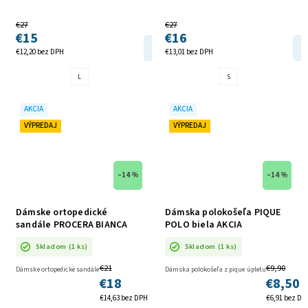
€27
€27
€15
€16
DETAIL
€12,20 bez DPH
€13,01 bez DPH
L
S
AKCIA
AKCIA
VÝPREDAJ
VÝPREDAJ
–14 %
–14 %
Dámske ortopedické
Dámska polokošeľa PIQUE
sandále PROCERA BIANCA
POLO biela AKCIA
AKCIA
Skladom
(1 ks)
Skladom
(1 ks)
€21
€9,90
Dámske ortopedické sandále
Dámska polokošeľa z pique úpletu
€18
€8,50
€14,63 bez DPH
€6,91 bez DP