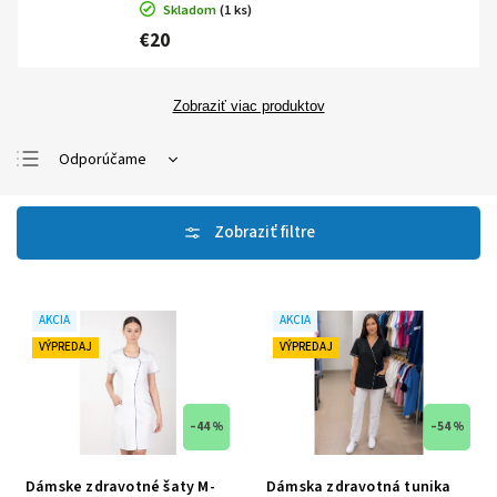
Skladom
(1 ks)
€20
Zobraziť viac produktov
Odporúčame
Najlacnejšie
Najdrahšie
Najpredávanejšie
Abecedne
AKCIA
AKCIA
VÝPREDAJ
VÝPREDAJ
–44 %
–54 %
Dámske zdravotné šaty M-
Dámska zdravotná tunika