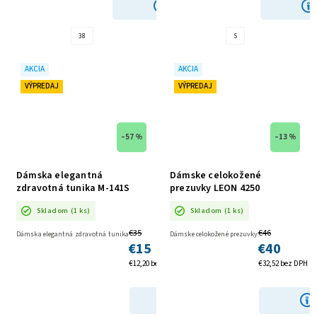
DETAIL
38
S
AKCIA
AKCIA
VÝPREDAJ
VÝPREDAJ
–57 %
–13 %
Dámska elegantná
Dámske celokožené
zdravotná tunika M-141S
prezuvky LEON 4250
morská AKCIA
SKLADOM
Skladom
(1 ks)
Skladom
(1 ks)
€35
€46
Dámska elegantná zdravotná tunika
Dámske celokožené prezuvky
€15
€40
€12,20 bez DPH
€32,52 bez DPH
DETAIL