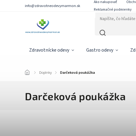
Ako nakupovať
Obch
info@zdravotneodevymarmon.sk
Reklamačné podmienky
Zdravotnícke odevy
Gastro odevy
Zd
/
Doplnky
/
Darčeková poukážka
Darčeková poukážka