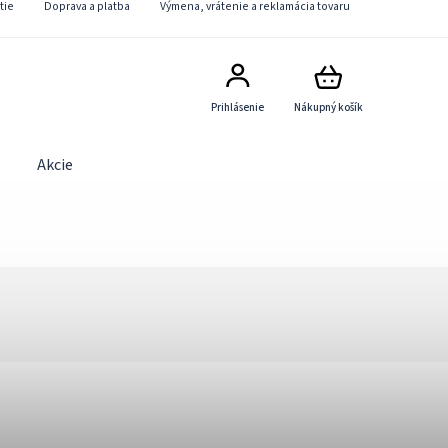
tie
Doprava a platba
Výmena, vrátenie a reklamácia tovaru
Prihlásenie
Nákupný košík
Akcie
Obchodné podmienky
Kontaktný formulár