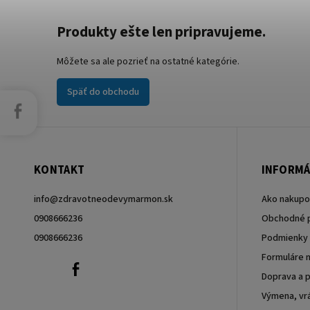
Produkty ešte len pripravujeme.
Môžete sa ale pozrieť na ostatné kategórie.
Späť do obchodu
Facebook
KONTAKT
INFORMÁ
info
@
zdravotneodevymarmon.sk
Ako nakupo
0908666236
Obchodné 
0908666236
Podmienky 
Formuláre n
0908666236
Facebook
Doprava a p
Výmena, vrá