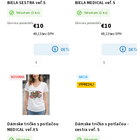
BIELA SESTRA veľ.S
BIELA MEDICAL veľ.S
Skladom
(1 ks)
Skladom
(1 ks)
Dámska polokošeľa
Dámska polokošeľa
€10
€10
€8,13 bez DPH
€8,13 bez DPH
DETAIL
DETAI
S
S
NOVINKA
AKCIA
VÝPREDAJ
Dámske tričko s potlačou
Dámske tričko s potlačou -
MEDICAL veľ.XS
sestra veľ. S
Skladom
Skladom