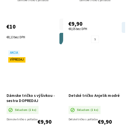
Dámske tričko s potlačou
Dámske tričko s potlačou
€9,90
€10
€8,05 bez DPH
€8,13 bez DPH
DO KOŠÍKA
S
AKCIA
VÝPREDAJ
Dámske tričko s výšivkou -
Detské tričko Anjelik modré
sestra DOPREDAJ
Skladom
(1 ks)
Skladom
(1 ks)
Dámske tričko s potlačou
Detské tričko s potlačou
€9,90
€9,90