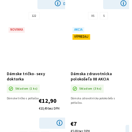
DETAIL
D
122
XS
S
NOVINKA
AKCIA
VÝPREDAJ
Dámske tričko- sexy
Dámska zdravotnícka
doktorka
polokošeľa 08 AKCIA
Skladom
(1 ks)
Skladom
(3 ks)
Dámske tričko s potlačou
Dámska zdravotnícka polokošeľa s
€12,90
potlačou.
€10,49 bez DPH
€7
DETAIL
€5,69 bez DPH