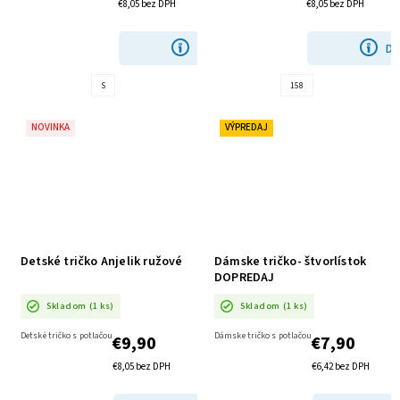
€8,05 bez DPH
€8,05 bez DPH
DETAIL
DE
S
158
NOVINKA
VÝPREDAJ
Detské tričko Anjelik ružové
Dámske tričko- štvorlístok
DOPREDAJ
Skladom
(1 ks)
Skladom
(1 ks)
Detské tričko s potlačou
Dámske tričko s potlačou
€9,90
€7,90
€8,05 bez DPH
€6,42 bez DPH