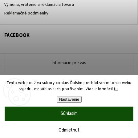
Výmena, vrátenie a reklamácia tovaru
Reklamačné podmienky
FACEBOOK
Informácie pre vás
Tento web používa súbory cookie. Ďalším prechádzaním tohto webu
vyjadrujete súhlas s ich používaním. Viac informácií
tu
.
Copyright 2026
www.zdravotneodevymarmon.sk
. Všetky práva
vyhradené.
Nastavenie
Upraviť nastavenie cookies
Súhlasím
Vytvořil
Shoptet
| Design
Shoptak.cz
Vytvoril Shoptet
Odmietnuť