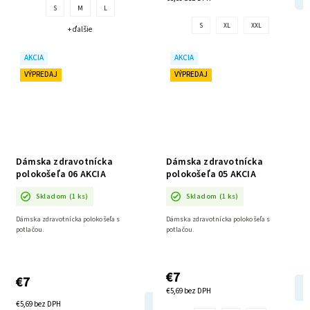
S
M
L
S
XL
XXL
+ ďalšie
AKCIA
AKCIA
VÝPREDAJ
VÝPREDAJ
Dámska zdravotnícka
Dámska zdravotnícka
polokošeľa 06 AKCIA
polokošeľa 05 AKCIA
Skladom
(1 ks)
Skladom
(1 ks)
Dámska zdravotnícka polokošeľa s
Dámska zdravotnícka polokošeľa s
potlačou.
potlačou.
€7
€7
€5,69 bez DPH
DETAIL
€5,69 bez DPH