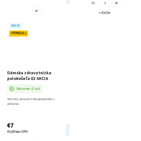
XS
S
M
M
+ ďalšie
AKCIA
VÝPREDAJ
Dámska zdravotnícka
polokošeľa 02 AKCIA
Skladom
(1 ks)
Dámska zdravotnícka polokošeľa s
potlačou.
€7
DETAIL
€5,69 bez DPH