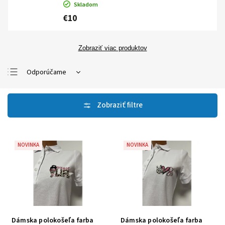
Skladom
€10
Zobraziť viac produktov
Odporúčame
Najlacnejšie
Najdrahšie
Najpredávanejšie
Abecedne
NOVINKA
NOVINKA
Dámska polokošeľa farba
Dámska polokošeľa farba