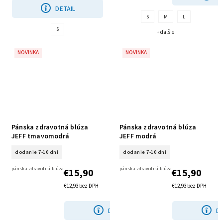
DETAIL
S
M
L
S
+ ďalšie
NOVINKA
NOVINKA
Pánska zdravotná blúza
Pánska zdravotná blúza
JEFF tmavomodrá
JEFF modrá
dodanie 7-10 dní
dodanie 7-10 dní
pánska zdravotná blúza
pánska zdravotná blúza
€15,90
€15,90
€12,93 bez DPH
€12,93 bez DPH
DETAIL
DE