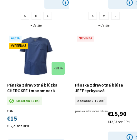
DETAIL
DE
S
M
L
S
M
L
+ ďalšie
+ ďalšie
AKCIA
NOVINKA
VÝPREDAJ
–58 %
Pánska zdravotná blúzka
Pánska zdravotná blúza
CHEROKEE tmavomodrá
JEFF tyrkysová
SKLADOM
Skladom
(1 ks)
dodanie 7-10 dní
€36
pánska zdravotná blúza
€15,90
€15
€12,93 bez DPH
€12,20 bez DPH
DE