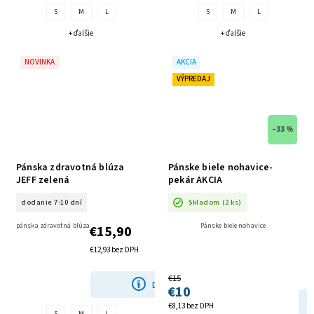
S
M
L
S
M
L
+ ďalšie
+ ďalšie
NOVINKA
AKCIA
VÝPREDAJ
–33 %
Pánska zdravotná blúza
Pánske biele nohavice-
JEFF zelená
pekár AKCIA
dodanie 7-10 dní
Skladom
(2 ks)
pánska zdravotná blúza
Pánske biele nohavice
€15,90
€12,93 bez DPH
€15
DETAIL
€10
€8,13 bez DPH