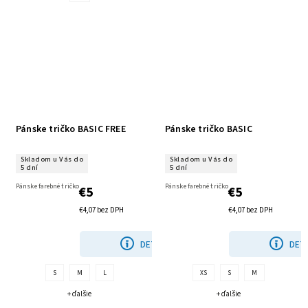
Pánske tričko BASIC FREE
Pánske tričko BASIC
Skladom u Vás do
Skladom u Vás do
5 dní
5 dní
Pánske farebné tričko
Pánske farebné tričko
€5
€5
€4,07 bez DPH
€4,07 bez DPH
DETAIL
DETA
S
M
L
XS
S
M
+ ďalšie
+ ďalšie