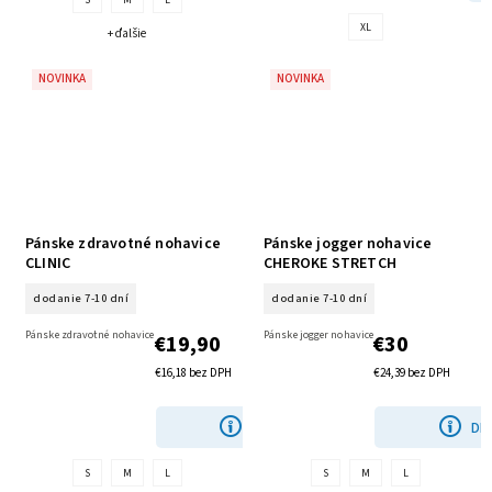
S
M
L
XL
+ ďalšie
NOVINKA
NOVINKA
Pánske zdravotné nohavice
Pánske jogger nohavice
CLINIC
CHEROKE STRETCH
dodanie 7-10 dní
dodanie 7-10 dní
Pánske zdravotné nohavice
Pánske jogger nohavice
€19,90
€30
€16,18 bez DPH
€24,39 bez DPH
DETAIL
DE
S
M
L
S
M
L