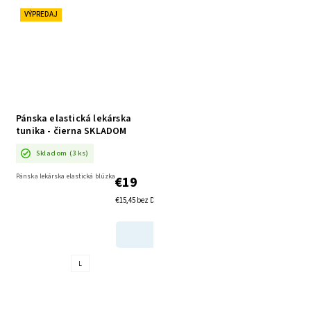
VÝPREDAJ
Pánska elastická lekárska
tunika - čierna SKLADOM
Skladom
(3 ks)
Pánska lekárska elastická blúzka
€19
€15,45 bez DPH
DETAIL
L