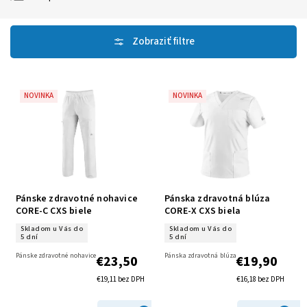
Najlacnejšie
Najdrahšie
Najpredávanejšie
Abecedne
NOVINKA
NOVINKA
Pánske zdravotné nohavice
Pánska zdravotná blúza
CORE-C CXS biele
CORE-X CXS biela
Skladom u Vás do
Skladom u Vás do
5 dní
5 dní
Pánske zdravotné nohavice
Pánska zdravotná blúza
€23,50
€19,90
€19,11 bez DPH
€16,18 bez DPH