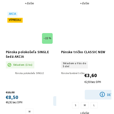
+ ďalšie
+ ďalšie
AKCIA
VÝPREDAJ
–22 %
Pánska polokošeľa SINGLE
Pánske tričko CLASSIC NEW
šedá AKCIA
Skladom u Vás do
Skladom
(1 ks)
5 dní
Pánska polokošeľa SINGLE
Pánske farebné tričko
€3,60
€2,93 bez DPH
€10,90
DETA
€8,50
DETAIL
€6,91 bez DPH
S
M
L
M
+ ďalšie