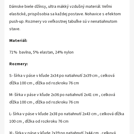
Dámske biele džínsy, ultra mäkký vzdušný materiál. Veľmi
elastické, prispôsobia sa každej postave. Nohavice s efektom
push-up. Rozmery vo veľkostnej tabuľke sú v nenatiahnutom
stave.
Materiál:
71% bavlna, 5% elastan, 24% nylon
Rozmery:
S- šírka v páse v kľude 2x34 po natiahnutí 2x39 cm , celková
dĺžka 100 cm , dĺžka od rozkroku 76 cm
M- šírka v páse v kľude 2x36 po natiahnutí 2x41 cm , celková
dĺžka 100 cm , dĺžka od rozkroku 76 cm
L- šírka v páse v kľude 2x38 po natiahnutí 2x43 cm , celková dĺžka
100 cm , dĺžka od rozkroku 76 cm
XL- šírka v páse v kľude 2x39 po natiahnutí 2x44 cm , celková