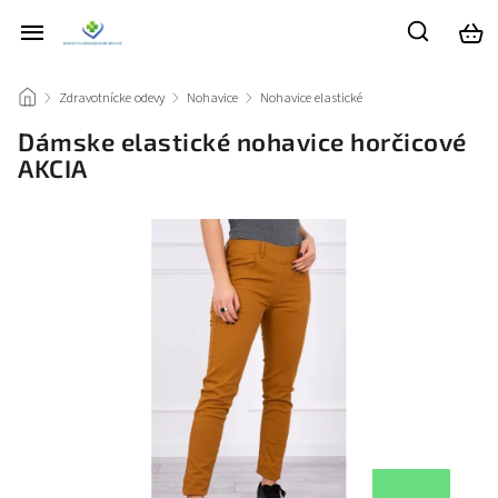
/
Zdravotnícke odevy
/
Nohavice
/
Nohavice elastické
/
Dámske elastické nohavice horčicové
AKCIA