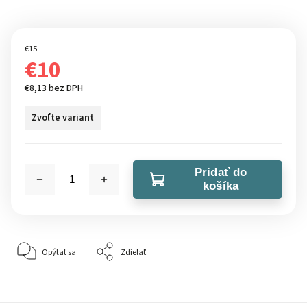
€15
€10
€8,13 bez DPH
Zvoľte variant
Pridať do
košíka
Opýtať sa
Zdieľať