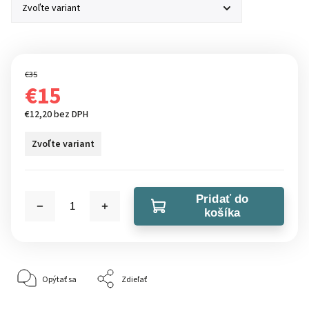
€35
€15
€12,20 bez DPH
Zvoľte variant
Pridať do
košíka
Opýtať sa
Zdieľať