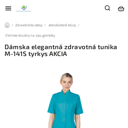
/
Zdravotnícke odevy
/
Jednofarebné blúzy
/
Dámske bluzóny na zips, gombíky
/
Dámska elegantná zdravotná tunika
M-141S tyrkys AKCIA