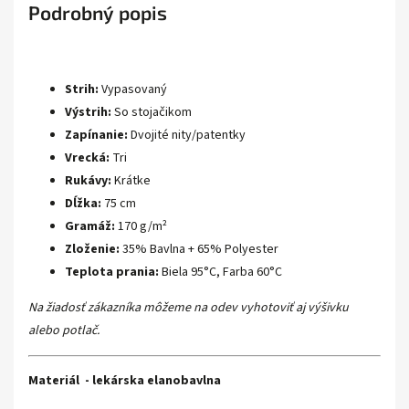
Podrobný popis
Strih:
Vypasovaný
Výstrih:
So stojačikom
Zapínanie:
Dvojité nity/patentky
Vrecká:
Tri
Rukávy:
Krátke
Dĺžka:
75 cm
Gramáž:
170 g/m²
Zloženie:
35% Bavlna + 65% Polyester
Teplota prania:
Biela 95°C, Farba 60°C
Na žiadosť zákazníka môžeme na odev vyhotoviť aj výšivku
alebo potlač.
Materiál - lekárska elanobavlna