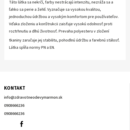
Táto látka sa nekrčí, farby nestrácajú intenzitu, nezráža sa a
ľahko sa perie a žehlí. Vyznačuje sa vysokou kvalitou,
jednoduchou údržbou a vysokým komfortom pre používateľov.
Vďaka zloženiu a konštrukcii zaisťuje
vysokú odolnosť proti
roztrhnutiu a dlhú životnosť. Prevaha polyesteru v zložení
tkaniny zaručuje jej stabilitu, pohodlnú
údržbu a farebnú stálosť.
Látka spĺňa normy PN a EN.
KONTAKT
info
@
zdravotneodevymarmon.sk
0908666236
0908666236
0908666236
Facebook