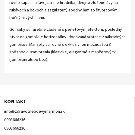
rovno kapsu na ľavej strane hrudníka, dvojito zložené švy na
rukávoch a bokoch a zaguľatený spodný lem so štvorcovými
bočnými výstuhami.
Gombíky sú farebne zladené s perleťovým efektom, posledný
otvor na gombík je horizontálny, dodávaná vrátane 2 náhradných
gombíkov. Manžety sú rovné s exkluzívnou možnosťou 3
spôsobov uzatvorenia (klasické, elegantné s manžetovými
gombíkmi alebo bez).
KONTAKT
info
@
zdravotneodevymarmon.sk
0908666236
0908666236