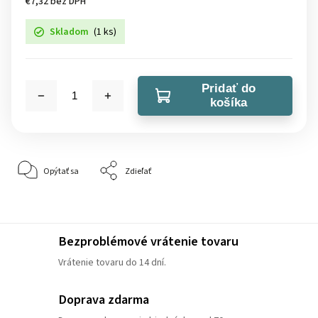
€7,32 bez DPH
Skladom
(1 ks)
Pridať do
košíka
Opýtať sa
Zdieľať
Bezproblémové vrátenie tovaru
Vrátenie tovaru do 14 dní.
Doprava zdarma