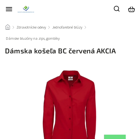
/
Zdravotnícke odevy
/
Jednofarebné blúzy
/
Dámske bluzóny na zips, gombíky
/
Dámska košeľa BC červená AKCIA