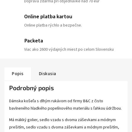
Doprava zdarma pri objednávke nad 70 eur
Online platba kartou
Online platba rýchlo a bezpečne.
Packeta
Viac ako 2600 výdajných miest po celom Slovensku
Popis
Diskusia
Podrobný popis
Dámska košeľa s dlhým rukávom od firmy B&C z čisto
bavlneného hladkého popelínového materiálu s ľahkou údržbou.
Má mäkký golier, sedlo vzadu s dvoma záševkami a módnym
prešitím, sedlo vzadu s dvoma záševkami a módnym prešitím,