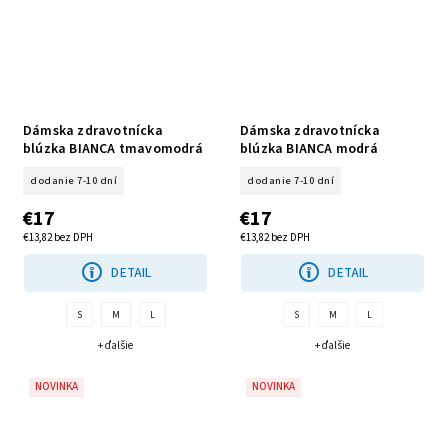
Dámska zdravotnícka
Dámska zdravotnícka
blúzka BIANCA tmavomodrá
blúzka BIANCA modrá
dodanie 7-10 dní
dodanie 7-10 dní
€17
€17
€13,82 bez DPH
€13,82 bez DPH
DETAIL
DETAIL
S
M
L
S
M
L
+ ďalšie
+ ďalšie
NOVINKA
NOVINKA