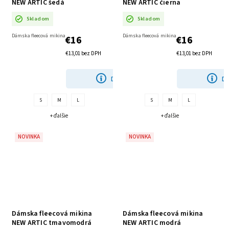
NEW ARTIC šedá
NEW ARTIC čierna
Skladom
Skladom
Dámska fleecová mikina
Dámska fleecová mikina
€16
€16
€13,01 bez DPH
€13,01 bez DPH
DETAIL
DE
S
M
L
S
M
L
+ ďalšie
+ ďalšie
NOVINKA
NOVINKA
Dámska fleecová mikina
Dámska fleecová mikina
NEW ARTIC tmavomodrá
NEW ARTIC modrá