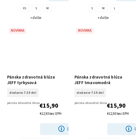
XS
S
M
S
M
L
+ ďalšie
+ ďalšie
NOVINKA
NOVINKA
Pánska zdravotná blúza
Pánska zdravotná blúza
JEFF tyrkysová
JEFF tmavomodrá
dodanie 7-10 dní
dodanie 7-10 dní
pánska zdravotná blúza
pánska zdravotná blúza
€15,90
€15,90
€12,93 bez DPH
€12,93 bez DPH
DETAIL
DE