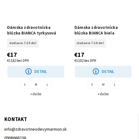
Dámska zdravotnícka
Dámska zdravotnícka
blúzka BIANCA tyrkysová
blúzka BIANCA biela
dodanie 7-10 dní
dodanie 7-10 dní
€17
€17
€13,82 bez DPH
€13,82 bez DPH
DETAIL
DETAIL
S
M
L
S
M
L
+ ďalšie
+ ďalšie
KONTAKT
info
@
zdravotneodevymarmon.sk
0908666236