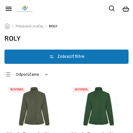
/
Predávané značky
/
ROLY
ROLY
Odporúčame
Najlacnejšie
NOVINKA
NOVINKA
Najdrahšie
Najpredávanejšie
Abecedne