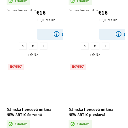
Skladom
Skladom
Dámska fleecová mikina
Dámska fleecová mikina
€16
€16
€13,01 bez DPH
€13,01 bez DPH
DETAIL
DE
S
M
L
S
M
L
+ ďalšie
+ ďalšie
NOVINKA
NOVINKA
Dámska fleecová mikina
Dámska fleecová mikina
NEW ARTIC červená
NEW ARTIC piesková
Skladom
Skladom