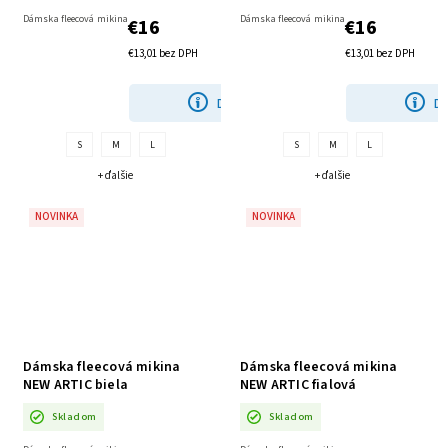
Dámska fleecová mikina
Dámska fleecová mikina
€16
€16
€13,01 bez DPH
€13,01 bez DPH
DETAIL
DE
S
M
L
S
M
L
+ ďalšie
+ ďalšie
NOVINKA
NOVINKA
Dámska fleecová mikina
Dámska fleecová mikina
NEW ARTIC biela
NEW ARTIC fialová
Skladom
Skladom