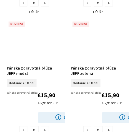
S
M
L
S
M
L
+ ďalšie
+ ďalšie
NOVINKA
NOVINKA
Pánska zdravotná blúza
Pánska zdravotná blúza
JEFF modrá
JEFF zelená
dodanie 7-10 dní
dodanie 7-10 dní
pánska zdravotná blúza
pánska zdravotná blúza
€15,90
€15,90
€12,93 bez DPH
€12,93 bez DPH
DETAIL
DE
S
M
L
S
M
L