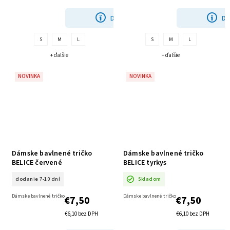
DETAIL
DE
S
M
L
S
M
L
+ ďalšie
+ ďalšie
NOVINKA
NOVINKA
Dámske bavlnené tričko
Dámske bavlnené tričko
BELICE červené
BELICE tyrkys
dodanie 7-10 dní
Skladom
Dámske bavlnené tričko
Dámske bavlnené tričko
€7,50
€7,50
€6,10 bez DPH
€6,10 bez DPH