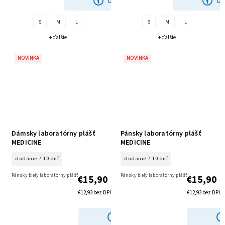
DETAIL
DE
S
M
L
S
M
L
+ ďalšie
+ ďalšie
NOVINKA
NOVINKA
Dámsky laboratórny plášť
Pánsky laboratórny plášť
MEDICINE
MEDICINE
dodanie 7-10 dní
dodanie 7-10 dní
Pánsky biely laboratórny plášť
Pánsky biely laboratórny plášť
€15,90
€15,90
€12,93 bez DPH
€12,93 bez DPH
DETAIL