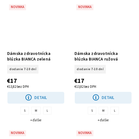
NOVINKA
NOVINKA
Dámska zdravotnícka
Dámska zdravotnícka
blúzka BIANCA zelená
blúzka BIANCA ružová
dodanie 7-10 dní
dodanie 7-10 dní
€17
€17
€13,82 bez DPH
€13,82 bez DPH
DETAIL
DETAIL
S
M
L
S
M
L
+ ďalšie
+ ďalšie
NOVINKA
NOVINKA