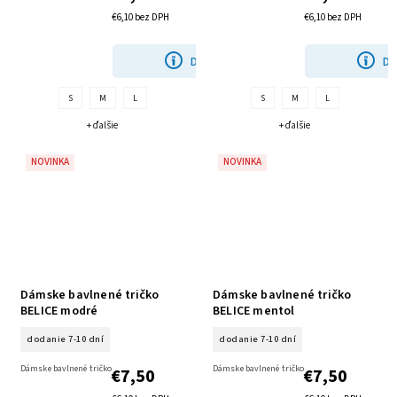
€6,10 bez DPH
€6,10 bez DPH
DETAIL
DE
S
M
L
S
M
L
+ ďalšie
+ ďalšie
NOVINKA
NOVINKA
Dámske bavlnené tričko
Dámske bavlnené tričko
BELICE modré
BELICE mentol
dodanie 7-10 dní
dodanie 7-10 dní
Dámske bavlnené tričko
Dámske bavlnené tričko
€7,50
€7,50