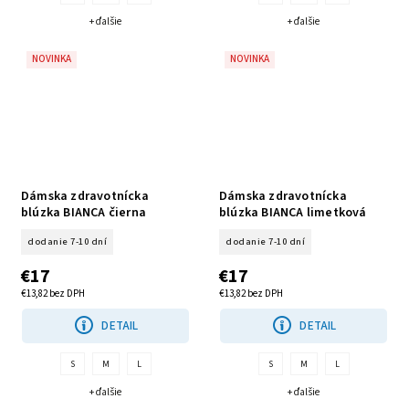
+ ďalšie
+ ďalšie
NOVINKA
NOVINKA
Dámska zdravotnícka
Dámska zdravotnícka
blúzka BIANCA čierna
blúzka BIANCA limetková
dodanie 7-10 dní
dodanie 7-10 dní
€17
€17
€13,82 bez DPH
€13,82 bez DPH
DETAIL
DETAIL
S
M
L
S
M
L
+ ďalšie
+ ďalšie