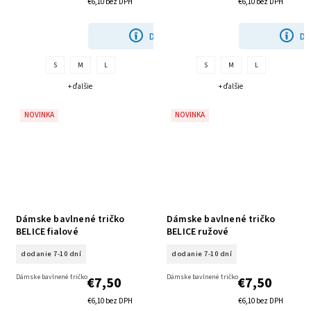
€6,10 bez DPH
€6,10 bez DPH
DETAIL
DE
S
M
L
S
M
L
+ ďalšie
+ ďalšie
NOVINKA
NOVINKA
Dámske bavlnené tričko
Dámske bavlnené tričko
BELICE fialové
BELICE ružové
dodanie 7-10 dní
dodanie 7-10 dní
Dámske bavlnené tričko
Dámske bavlnené tričko
€7,50
€7,50
€6,10 bez DPH
€6,10 bez DPH