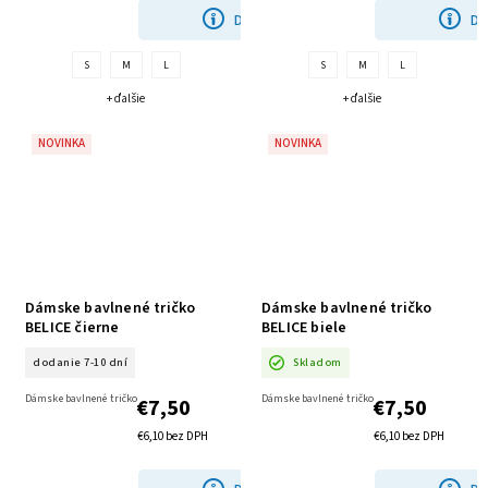
DETAIL
DE
S
M
L
S
M
L
+ ďalšie
+ ďalšie
NOVINKA
NOVINKA
Dámske bavlnené tričko
Dámske bavlnené tričko
BELICE čierne
BELICE biele
dodanie 7-10 dní
Skladom
Dámske bavlnené tričko
Dámske bavlnené tričko
€7,50
€7,50
€6,10 bez DPH
€6,10 bez DPH