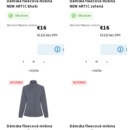
Dámska fleecová mikina
Dámska fleecová mikina
NEW ARTIC khaki
NEW ARTIC zelená
Skladom
Skladom
Dámska fleecová mikina
Dámska fleecová mikina
€16
€16
€13,01 bez DPH
€13,01 bez DPH
DETAIL
DE
S
M
L
S
M
L
+ ďalšie
+ ďalšie
NOVINKA
NOVINKA
Dámska fleecová mikina
Dámska fleecová mikina