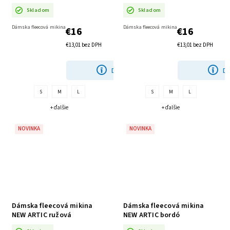
Skladom
Skladom
Dámska fleecová mikina
Dámska fleecová mikina
€16
€16
€13,01 bez DPH
€13,01 bez DPH
DETAIL
DE
S
M
L
S
M
L
+ ďalšie
+ ďalšie
NOVINKA
NOVINKA
Dámska fleecová mikina
Dámska fleecová mikina
NEW ARTIC ružová
NEW ARTIC bordó