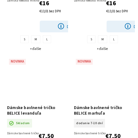
Dámska fleecová mikina
Dámska fleecová mikina
€16
€16
€13,01 bez DPH
€13,01 bez DPH
DETAIL
DE
S
M
L
S
M
L
+ ďalšie
+ ďalšie
NOVINKA
NOVINKA
Dámske bavlnené tričko
Dámske bavlnené tričko
BELICE levanduľa
BELICE marhuľa
Skladom
dodanie 7-10 dní
Dámske bavlnené tričko
Dámske bavlnené tričko
€7,50
€7,50