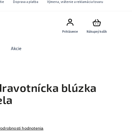
tie
Doprava a platba
Výmena, vrátenie a reklamácia tovaru
Prihlásenie
Nákupný košík
Akcie
Obchodné podmienky
Kontaktný formulár
ravotnícka blúzka
ela
odrobnosti hodnotenia