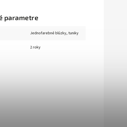
é parametre
Jednofarebné blúzky, tuniky
2 roky