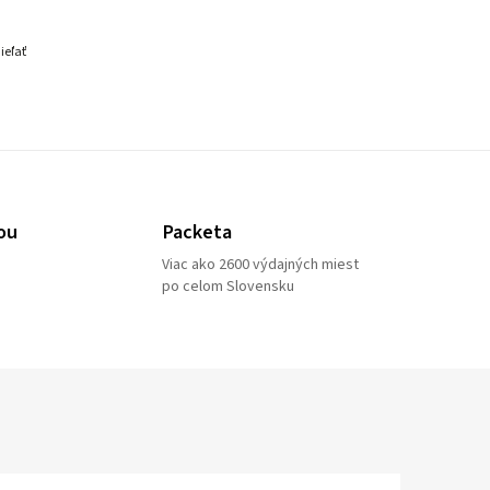
ieľať
ou
Packeta
Viac ako 2600 výdajných miest
po celom Slovensku