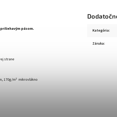
Dodatočn
 priliehavým pásom.
Kategória
:
Záruka
:
ej strane
n, 170g/
m² mikrovlákno