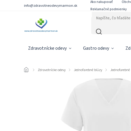
Ako nakupovať
Obch
info@zdravotneodevymarmon.sk
Reklamačné podmienky
Zdravotnícke odevy
Gastro odevy
Zd
/
Zdravotnícke odevy
/
Jednofarebné blúzy
/
Jednofarebné 