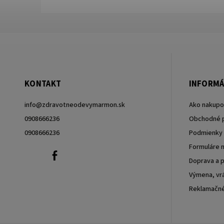
KONTAKT
INFORMÁ
info
@
zdravotneodevymarmon.sk
Ako nakupo
0908666236
Obchodné 
0908666236
Podmienky 
Formuláre n
0908666236
Facebook
Doprava a p
Výmena, vrá
Reklamačn