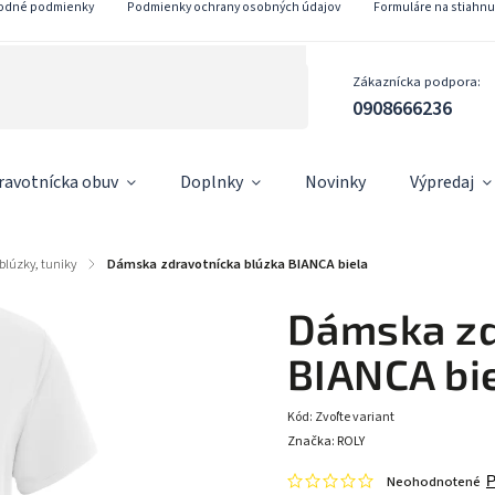
odné podmienky
Podmienky ochrany osobných údajov
Formuláre na stiahnu
Zákaznícka podpora:
0908666236
ravotnícka obuv
Doplnky
Novinky
Výpredaj
blúzky, tuniky
/
Dámska zdravotnícka blúzka BIANCA biela
Dámska zd
BIANCA bi
Kód:
Zvoľte variant
Značka:
ROLY
Neohodnotené
P