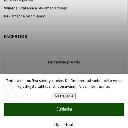
Doprava a platba
Výmena, vrátenie a reklamácia tovaru
Reklamačné podmienky
FACEBOOK
Informácie pre vás
Tento web používa súbory cookie. Ďalším prechádzaním tohto webu
Copyright 2026
vyjadrujete súhlas s ich používaním. Viac informácií
www.zdravotneodevymarmon.sk
. Všetky práva
tu
.
vyhradené.
Nastavenie
Upraviť nastavenie cookies
Súhlasím
Vytvořil
Shoptet
| Design
Shoptak.cz
Vytvoril Shoptet
Odmietnuť