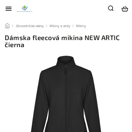
/
Zdravotnícke odevy
/
Mikiny a vesty
/
Mikiny
/
Dámska fleecová mikina NEW ARTIC
čierna