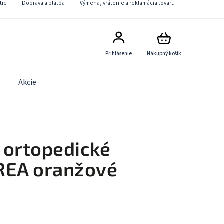
tie
Doprava a platba
Výmena, vrátenie a reklamácia tovaru
Prihlásenie
Nákupný košík
Akcie
Obchodné podmienky
Kontaktný formulár
 ortopedické
REA oranžové