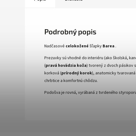
Podrobný popis
Nadčasové
celokožené
šľapky
Barea
.
Prezuvky sú vhodné do interiéru (ako školská, k
(
pravá hovädzia koža
) tvorený z dvoch pásikov s
korková (
prírodný korok
), anatomicky tvarovaná
chrbtice a komfortnú chôdzu.
Podošva je rovná, vyrábaná z tvrdeného styropor