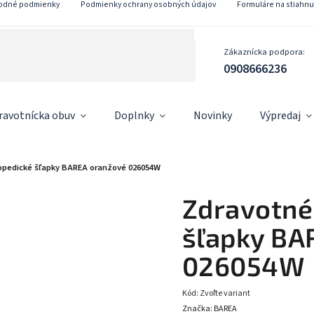
odné podmienky
Podmienky ochrany osobných údajov
Formuláre na stiahnu
Zákaznícka podpora:
0908666236
ravotnícka obuv
Doplnky
Novinky
Výpredaj
opedické šľapky BAREA oranžové 026054W
Zdravotné
šľapky BA
026054W
Kód:
Zvoľte variant
Značka:
BAREA