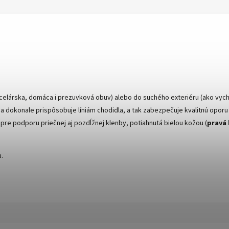
ancelárska, domáca i prezuvková obuv) alebo do suchého exteriéru (ako v
a dokonale prispôsobuje líniám chodidla, a tak zabezpečuje kvalitnú oporu z
 pre podporu priečnej aj pozdĺžnej klenby, potiahnutá bielou kožou (
pravá 
u.