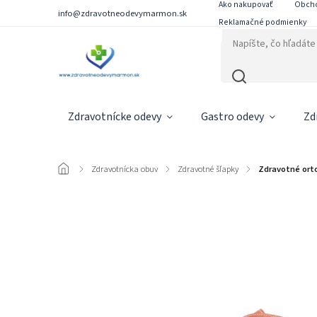
Ako nakupovať
Obch
info@zdravotneodevymarmon.sk
Reklamačné podmienky
Zdravotnícke odevy
Gastro odevy
Zd
/
Zdravotnícka obuv
/
Zdravotné šľapky
/
Zdravotné ort