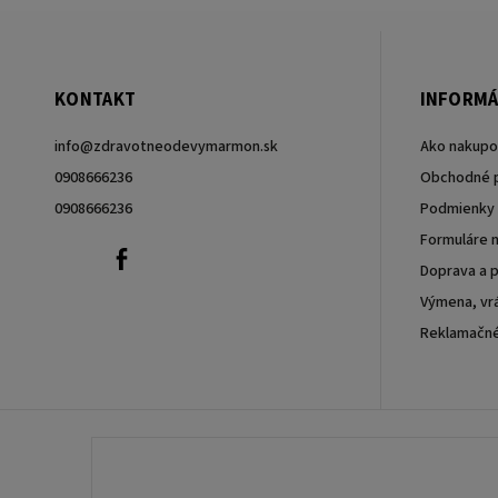
KONTAKT
INFORMÁ
info
@
zdravotneodevymarmon.sk
Ako nakupo
0908666236
Obchodné 
0908666236
Podmienky 
Formuláre n
0908666236
Facebook
Doprava a p
Výmena, vrá
Reklamačn