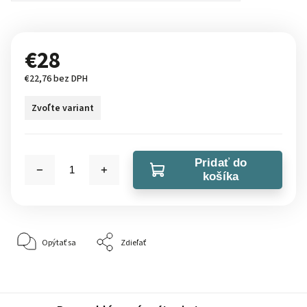
€28
€22,76 bez DPH
Zvoľte variant
Pridať do
košíka
Opýtať sa
Zdieľať