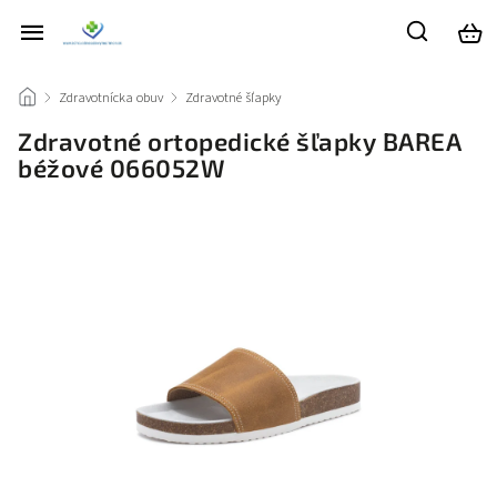
/
Zdravotnícka obuv
/
Zdravotné šľapky
/
Zdravotné ortopedické šľapky BAREA
béžové 066052W