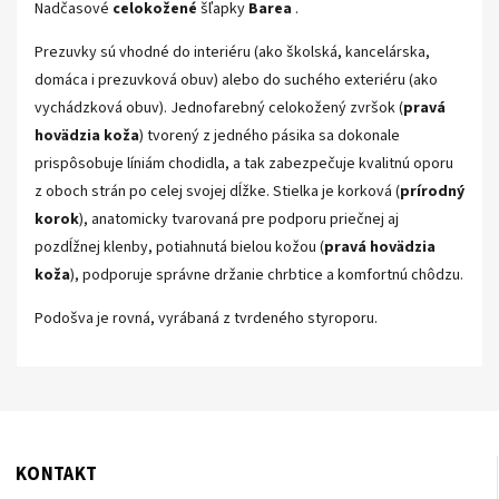
Nadčasové
celokožené
šľapky
Barea
.
Prezuvky sú vhodné do interiéru (ako školská, kancelárska,
domáca i prezuvková obuv) alebo do suchého exteriéru (ako
vychádzková obuv). Jednofarebný celokožený zvršok (
pravá
hovädzia koža
) tvorený z jedného pásika sa dokonale
prispôsobuje líniám chodidla, a tak zabezpečuje kvalitnú oporu
z oboch strán po celej svojej dĺžke. Stielka je korková (
prírodný
korok
), anatomicky tvarovaná pre podporu priečnej aj
pozdĺžnej klenby, potiahnutá bielou kožou (
pravá hovädzia
koža
), podporuje správne držanie chrbtice a komfortnú chôdzu.
Podošva je rovná, vyrábaná z tvrdeného styroporu.
KONTAKT