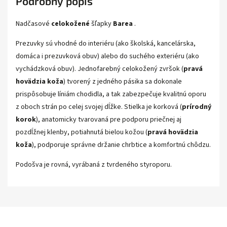
Podrobný popis
Nadčasové
celokožené
šľapky
Barea
.
Prezuvky sú vhodné do interiéru (ako školská, kancelárska,
domáca i prezuvková obuv) alebo do suchého exteriéru (ako
vychádzková obuv). Jednofarebný celokožený zvršok (
pravá
hovädzia koža
) tvorený z jedného pásika sa dokonale
prispôsobuje líniám chodidla, a tak zabezpečuje kvalitnú oporu
z oboch strán po celej svojej dĺžke. Stielka je korková (
prírodný
korok
), anatomicky tvarovaná pre podporu priečnej aj
pozdĺžnej klenby, potiahnutá bielou kožou (
pravá hovädzia
koža
), podporuje správne držanie chrbtice a komfortnú chôdzu.
Podošva je rovná, vyrábaná z tvrdeného styroporu.