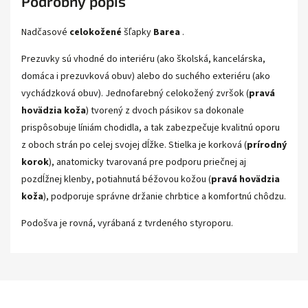
Podrobný popis
Nadčasové
celokožené
šľapky
Barea
.
Prezuvky sú vhodné do interiéru (ako školská, kancelárska,
domáca i prezuvková obuv) alebo do suchého exteriéru (ako
vychádzková obuv). Jednofarebný celokožený zvršok (
pravá
hovädzia koža
) tvorený z dvoch pásikov sa dokonale
prispôsobuje líniám chodidla, a tak zabezpečuje kvalitnú oporu
z oboch strán po celej svojej dĺžke. Stielka je korková (
prírodný
korok
), anatomicky tvarovaná pre podporu priečnej aj
pozdĺžnej klenby, potiahnutá béžovou kožou (
pravá hovädzia
koža
), podporuje správne držanie chrbtice a komfortnú chôdzu.
Podošva je rovná, vyrábaná z tvrdeného styroporu.