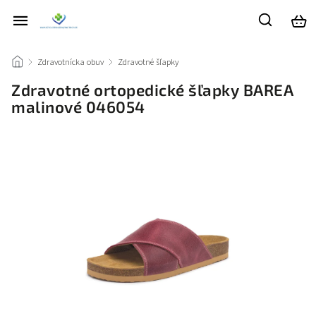
/
Zdravotnícka obuv
/
Zdravotné šľapky
/
Zdravotné ortopedické šľapky BAREA
malinové 046054