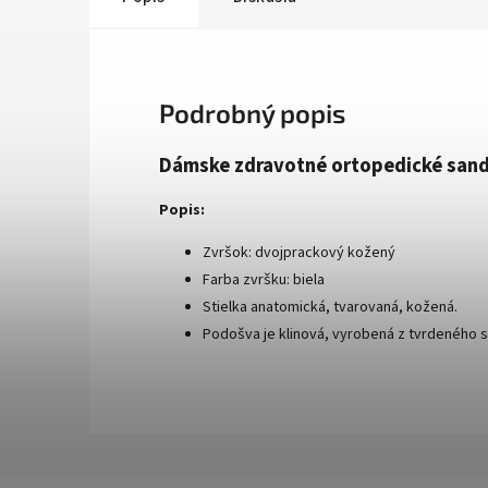
Podrobný popis
Dámske zdravotné ortopedické sand
Popis:
Zvršok: dvojprackový kožený
Farba zvršku: biela
Stielka anatomická, tvarovaná, kožená.
Podošva je klinová, vyrobená z tvrdeného 