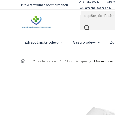
Ako nakupovať
Obch
info@zdravotneodevymarmon.sk
Reklamačné podmienky
Zdravotnícke odevy
Gastro odevy
Zd
/
Zdravotnícka obuv
/
Zdravotné šľapky
/
Pánske zdravo