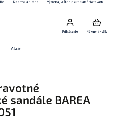
tie
Doprava a platba
Výmena, vrátenie a reklamácia tovaru
Prihlásenie
Nákupný košík
Akcie
Obchodné podmienky
Kontaktný formulár
ravotné
ké sandále BAREA
051