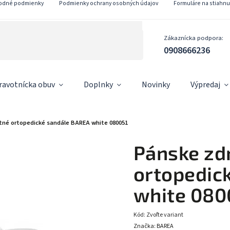
odné podmienky
Podmienky ochrany osobných údajov
Formuláre na stiahnu
Zákaznícka podpora:
0908666236
ravotnícka obuv
Doplnky
Novinky
Výpredaj
tné ortopedické sandále BAREA white 080051
Pánske zd
ortopedic
white 080
Kód:
Zvoľte variant
Značka:
BAREA