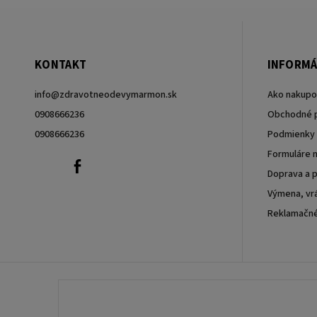
KONTAKT
INFORMÁ
info
@
zdravotneodevymarmon.sk
Ako nakupo
0908666236
Obchodné 
0908666236
Podmienky 
Formuláre n
0908666236
Facebook
Doprava a p
Výmena, vrá
Reklamačn