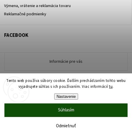
Výmena, vrátenie a reklamácia tovaru
Reklamačné podmienky
FACEBOOK
Informácie pre vás
Tento web používa súbory cookie. Ďalším prechádzaním tohto webu
Copyright 2026
vyjadrujete súhlas s ich používaním. Viac informácií
www.zdravotneodevymarmon.sk
. Všetky práva
tu
.
vyhradené.
Nastavenie
Upraviť nastavenie cookies
Súhlasím
Vytvořil
Shoptet
| Design
Shoptak.cz
Vytvoril Shoptet
Odmietnuť