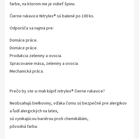
farbe, na ktorom nie je vidieť špinu.
Čierne rukavice Nitrylex® sú balené po 100 ks.
Odporúča sa najmä pre:
Domáce práce.
Domáce práce.
Produkcia zeleniny a ovocia.
Spracovanie mäsa, zeleniny a ovocia.
Mechanická práca.
Prečo by ste si mali kúpiť nitrylex® čierne rukavice?
Neobsahujú bielkoviny, vďaka čomu sú bezpečné pre alergikov
a ľudí alergických na latex,
sú vynikajúcou bariérou proti chemikáliám,
pôvodná farba.