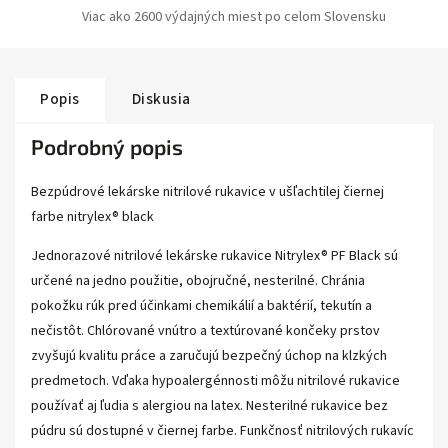
Viac ako 2600 výdajných miest po celom Slovensku
Popis
Diskusia
Podrobný popis
Bezpúdrové lekárske nitrilové rukavice v ušľachtilej čiernej
farbe nitrylex® black
Jednorazové nitrilové lekárske rukavice Nitrylex® PF Black sú
určené na jedno použitie, obojručné, nesterilné. Chránia
pokožku rúk pred účinkami chemikálií a baktérií, tekutín a
nečistôt. Chlórované vnútro a textúrované končeky prstov
zvyšujú kvalitu práce a zaručujú bezpečný úchop na klzkých
predmetoch. Vďaka hypoalergénnosti môžu nitrilové rukavice
používať aj ľudia s alergiou na latex. Nesterilné rukavice bez
púdru sú dostupné v čiernej farbe. Funkčnosť nitrilových rukavíc