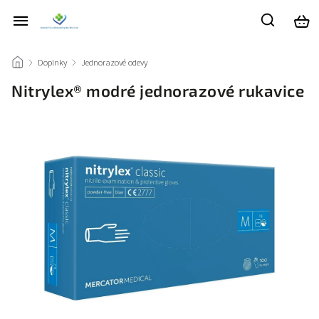
/
Doplnky
/
Jednorazové odevy
/
Nitrylex® modré jednorazové rukavice