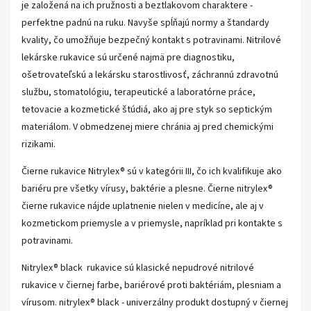
je založená na ich pružnosti a beztlakovom charaktere -
perfektne padnú na ruku. Navyše spĺňajú normy a štandardy
kvality, čo umožňuje bezpečný kontakt s potravinami. Nitrilové
lekárske rukavice sú určené najmä pre diagnostiku,
ošetrovateľskú a lekársku starostlivosť, záchrannú zdravotnú
službu, stomatológiu, terapeutické a laboratórne práce,
tetovacie a kozmetické štúdiá, ako aj pre styk so septickým
materiálom. V obmedzenej miere chránia aj pred chemickými
rizikami.
Čierne rukavice Nitrylex® sú v kategórii III, čo ich kvalifikuje ako
bariéru pre všetky vírusy, baktérie a plesne. Čierne nitrylex®
čierne rukavice nájde uplatnenie nielen v medicíne, ale aj v
kozmetickom priemysle a v priemysle, napríklad pri kontakte s
potravinami.
Nitrylex® black rukavice sú klasické nepudrové nitrilové
rukavice v čiernej farbe, bariérové ​​proti baktériám, plesniam a
vírusom. nitrylex® black - univerzálny produkt dostupný v čiernej