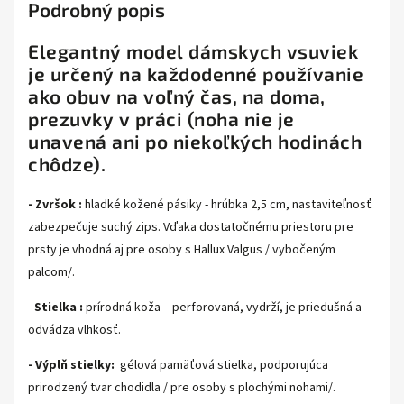
Podrobný popis
Elegantný model dámskych vsuviek
je určený na každodenné používanie
ako obuv na voľný čas, na doma,
prezuvky v práci (noha nie je
unavená ani po niekoľkých hodinách
chôdze).
- Zvršok :
hladké kožené pásiky - hrúbka 2,5 cm, nastaviteľnosť
zabezpečuje suchý zips. Vďaka dostatočnému priestoru pre
prsty je vhodná aj pre osoby s Hallux Valgus / vybočeným
palcom/.
-
Stielka :
prírodná koža – perforovaná, vydrží, je priedušná a
odvádza vlhkosť.
- Výplň stielky:
gélová pamäťová stielka, podporujúca
prirodzený tvar chodidla / pre osoby s plochými nohami/.