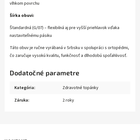
vlhkom povrchu
Šírka obuvi:
Štandardná (G/07) – flexibilná aj pre vyšší priehlavok vďaka
nastaviteľnému pásiku
Táto obuv je ručne vyrábaná v Srbsku v spolupráci s ortopédmi,
čo zaručuje vysokú kvalitu, funkčnosť a dlhodobú spoľahlivosť.
Dodatočné parametre
Kategória
:
Zdravotné topánky
Záruka
:
2 roky