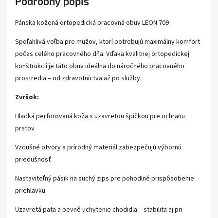
Podrobný popis
Pánska kožená ortopedická pracovná obuv LEON 709
Spoľahlivá voľba pre mužov, ktorí potrebujú maximálny komfort
počas celého pracovného dňa. Vďaka kvalitnej ortopedickej
konštrukcii je táto obuv ideálna do náročného pracovného
prostredia – od zdravotníctva až po služby.
Zvršok:
Hladká perforovaná koža s uzavretou špičkou pre ochranu
prstov
Vzdušné otvory a prírodný materiál zabezpečujú výbornú
priedušnosť
Nastaviteľný pásik na suchý zips pre pohodlné prispôsobenie
priehlavku
Uzavretá päta a pevné uchytenie chodidla – stabilita aj pri