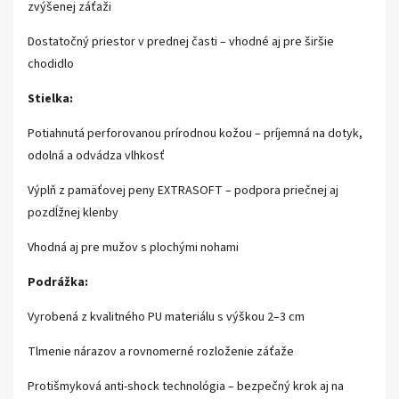
zvýšenej záťaži
Dostatočný priestor v prednej časti – vhodné aj pre širšie
chodidlo
Stielka:
Potiahnutá perforovanou prírodnou kožou – príjemná na dotyk,
odolná a odvádza vlhkosť
Výplň z pamäťovej peny EXTRASOFT – podpora priečnej aj
pozdĺžnej klenby
Vhodná aj pre mužov s plochými nohami
Podrážka:
Vyrobená z kvalitného PU materiálu s výškou 2–3 cm
Tlmenie nárazov a rovnomerné rozloženie záťaže
Protišmyková anti-shock technológia – bezpečný krok aj na