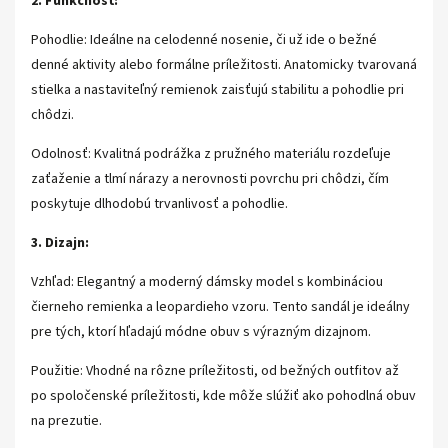
2. Funkčnosť:
Pohodlie: Ideálne na celodenné nosenie, či už ide o bežné
denné aktivity alebo formálne príležitosti. Anatomicky tvarovaná
stielka a nastaviteľný remienok zaisťujú stabilitu a pohodlie pri
chôdzi.
Odolnosť: Kvalitná podrážka z pružného materiálu rozdeľuje
zaťaženie a tlmí nárazy a nerovnosti povrchu pri chôdzi, čím
poskytuje dlhodobú trvanlivosť a pohodlie.
3. Dizajn:
Vzhľad: Elegantný a moderný dámsky model s kombináciou
čierneho remienka a leopardieho vzoru. Tento sandál je ideálny
pre tých, ktorí hľadajú módne obuv s výrazným dizajnom.
Použitie: Vhodné na rôzne príležitosti, od bežných outfitov až
po spoločenské príležitosti, kde môže slúžiť ako pohodlná obuv
na prezutie.