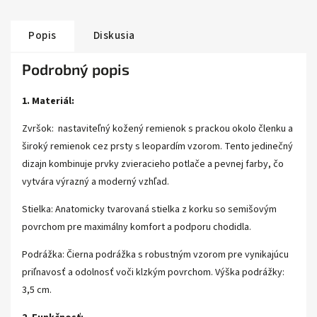
Popis
Diskusia
Podrobný popis
1. Materiál:
Zvršok: nastaviteľný kožený remienok s prackou okolo členku a
široký remienok cez prsty s leopardím vzorom. Tento jedinečný
dizajn kombinuje prvky zvieracieho potlače a pevnej farby, čo
vytvára výrazný a moderný vzhľad.
Stielka: Anatomicky tvarovaná stielka z korku so semišovým
povrchom pre maximálny komfort a podporu chodidla.
Podrážka: Čierna podrážka s robustným vzorom pre vynikajúcu
priľnavosť a odolnosť voči klzkým povrchom. Výška podrážky:
3,5 cm.