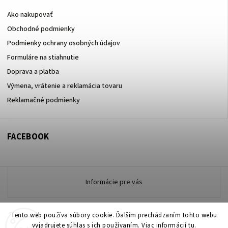
Ako nakupovať
Obchodné podmienky
Podmienky ochrany osobných údajov
Formuláre na stiahnutie
Doprava a platba
Výmena, vrátenie a reklamácia tovaru
Reklamačné podmienky
FACEBOOK
Informácie pre vás
Tento web používa súbory cookie. Ďalším prechádzaním tohto webu
Copyright 2026
vyjadrujete súhlas s ich používaním. Viac informácií
www.zdravotneodevymarmon.sk
. Všetky práva
tu
.