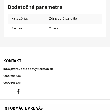
Dodatočné parametre
Kategória
:
Zdravotné sandále
Záruka
:
2 roky
KONTAKT
info
@
zdravotneodevymarmon.sk
0908666236
0908666236
0908666236
Facebook
INFORMÁCIE PRE VÁS