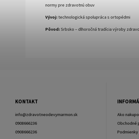
normy pre zdravotnú obuv
Vývoj:
technologická spolupráca s ortopédmi
Pôvod:
Srbsko – dlhoročná tradícia výroby zdravo
KONTAKT
INFORMÁ
info
@
zdravotneodevymarmon.sk
Ako nakupo
0908666236
Obchodné 
0908666236
Podmienky 