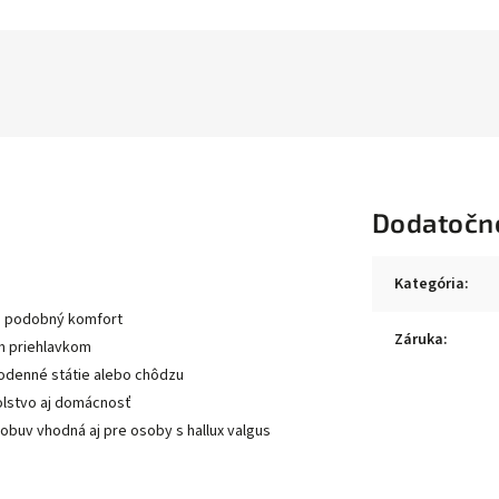
Dodatočn
Kategória
:
ajú podobný komfort
Záruka
:
m priehlavkom
lodenné státie alebo chôdzu
kolstvo aj domácnosť
 obuv vhodná aj pre osoby s hallux valgus