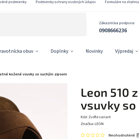
odné podmienky
Podmienky ochrany osobných údajov
Formuláre na stiahnu
Zákaznícka podpora:
0908666236
ravotnícka obuv
Doplnky
Novinky
Výpredaj
votné kožené vsuvky so suchým zipsom
Leon 510 
vsuvky so
Kód:
Zvoľte variant
Značka:
LEON
Neohodnotené
P