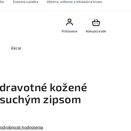
tie
Doprava a platba
Výmena, vrátenie a reklamácia tovaru
Prihlásenie
Nákupný košík
Akcie
Obchodné podmienky
Kontaktný formulár
zdravotné kožené
 suchým zipsom
odrobnosti hodnotenia