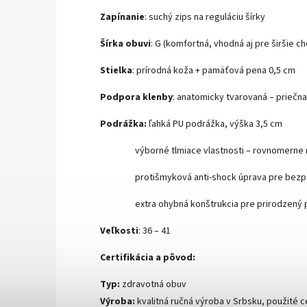
Zapínanie
: suchý zips na reguláciu šírky
Šírka obuvi
: G (komfortná, vhodná aj pre širšie ch
Stielka
: prírodná koža + pamäťová pena 0,5 cm
Podpora klenby
: anatomicky tvarovaná – priečna
Podrážka:
ľahká PU podrážka, výška 3,5 cm
výborné tlmiace vlastnosti – rovnomerne r
protišmyková anti‑shock úprava pre bezpečný
extra ohybná konštrukcia pre prirodzený p
Veľkosti
: 36 – 41
Certifikácia a pôvod:
Typ:
zdravotná obuv
Výroba:
kvalitná ručná výroba v Srbsku, použité c