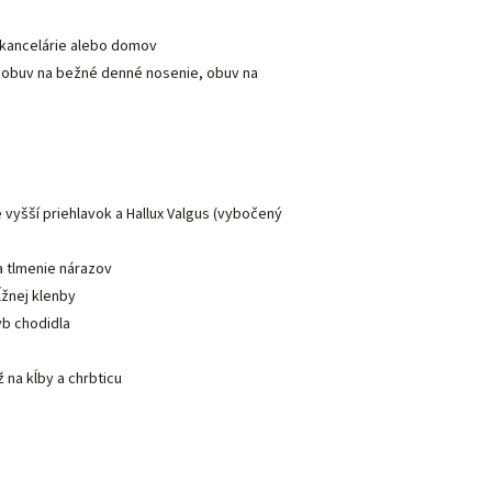
 kancelárie alebo domov
á obuv na bežné denné nosenie, obuv na
 vyšší priehlavok a Hallux Valgus (vybočený
a tlmenie nárazov
ĺžnej klenby
yb chodidla
 na kĺby a chrbticu