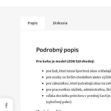
Popis
Diskusia
Podrobný popis
Pre koho je model LEON 510 vhodný:
pre ľudí, ktorí nosia športovú obuv a hľad
pre osoby so širším chodidlom alebo vyšší
pre zákazníkov, ktorí potrebujú obuv na ce
pre pracovníkov služieb, administratívu, š
vďaka dostatku priestoru v prednej časti je
(vybočený palec)
Facebook