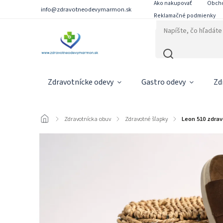
Ako nakupovať
Obch
info@zdravotneodevymarmon.sk
Reklamačné podmienky
Zdravotnícke odevy
Gastro odevy
Zd
/
Zdravotnícka obuv
/
Zdravotné šľapky
/
Leon 510 zdra