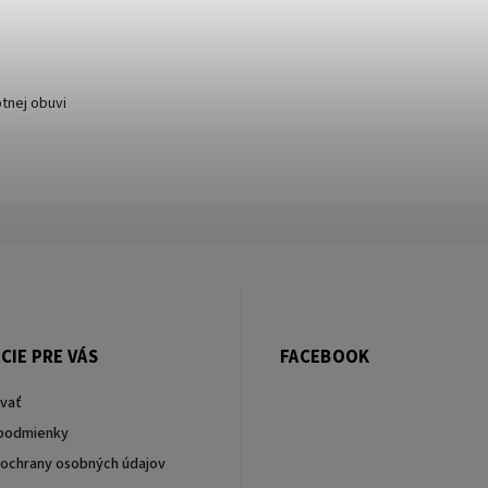
tnej obuvi
CIE PRE VÁS
FACEBOOK
vať
podmienky
ochrany osobných údajov