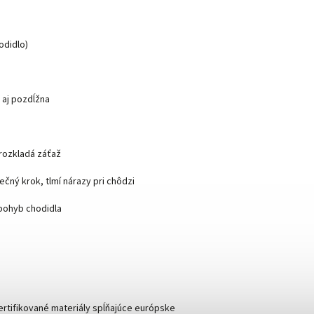
odidlo)
 aj pozdĺžna
ozkladá záťaž
 krok, tlmí nárazy pri chôdzi
ohyb chodidla
ertifikované materiály spĺňajúce európske