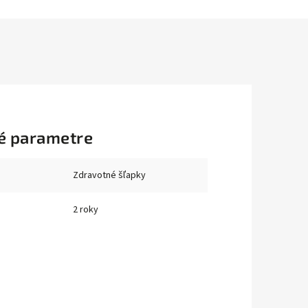
é parametre
Zdravotné šľapky
2 roky