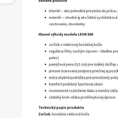
Vhodné použitie
interiér – ako pohodlná prezuvka do práce,
exteriér – vhodná aj ako ľahká vychádzkov
cestovanie, dovolenky
Hlavné výhody modelu LEON 500
zvršok z velurovej hovädzej kože
regulácia šírky suchým zipsom – ideálne pre
palec)
pamäťová pena (0,5 cm) pre mäkký došľap 
presne tvarovaná podpora priečnej aj pozd
extra ohybná podrážka pre prirodzený poh
komfort podobný športovej obuvi
rovnomerné rozloženie tlaku a menšia záťaž
stabilný krok vďaka protišmykovej úprave
Technický popis produktu
Zvršok
: hovädzia velúrová koža