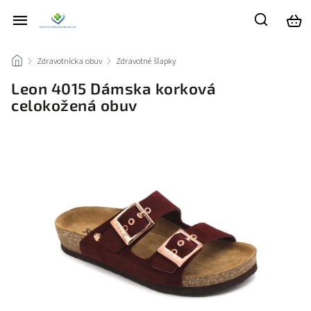
/
Zdravotnícka obuv
/
Zdravotné šľapky
/
Leon 4015 Dámska korková
celokožená obuv