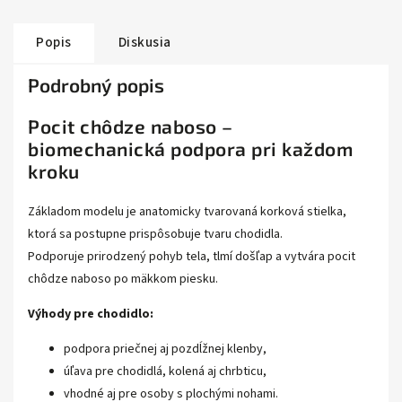
Popis
Diskusia
Podrobný popis
Pocit chôdze naboso –
biomechanická podpora pri každom
kroku
Základom modelu je anatomicky tvarovaná korková stielka,
ktorá sa postupne prispôsobuje tvaru chodidla.
Podporuje prirodzený pohyb tela, tlmí došľap a vytvára pocit
chôdze naboso po mäkkom piesku.
Výhody pre chodidlo:
podpora priečnej aj pozdĺžnej klenby,
úľava pre chodidlá, kolená aj chrbticu,
vhodné aj pre osoby s plochými nohami.