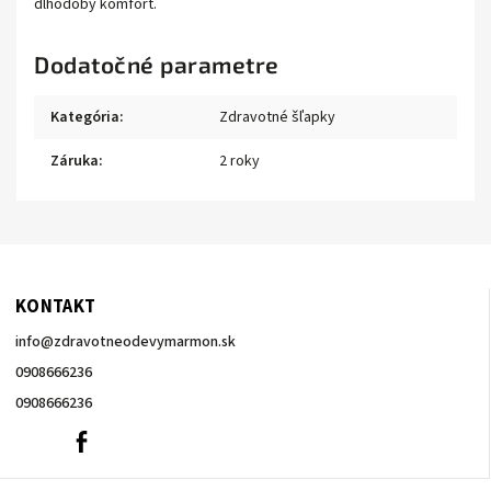
dlhodobý komfort.
Dodatočné parametre
Kategória
:
Zdravotné šľapky
Záruka
:
2 roky
KONTAKT
info
@
zdravotneodevymarmon.sk
0908666236
0908666236
0908666236
Facebook