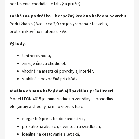
postavenie chodidla, je ľahký a pružný.
Ľahká EVA podrážka – bezpečný krok na každom povrchu
Podrážka s výškou cca 2,0 cm je vyrobená z ľahkého,
protišmykového materiálu EVA.
Výhody:
tlmí nerovnosti,
znižuje únavu chodidiel,
vhodná na mestské povrchy aj interiér,
stabilná a bezpečná pri chôdzi.
Ideálna obuv na každý deň aj špeciálne príležitosti
Model LEON 4015 je mimoriadne univerzálny — pohodlný,
elegantný a vhodný na množstvo situácií:
elegantné prezutie do kancelárie,
prezutie na akciách, eventoch a svadbách,
ideálne na cestovanie a letiská,