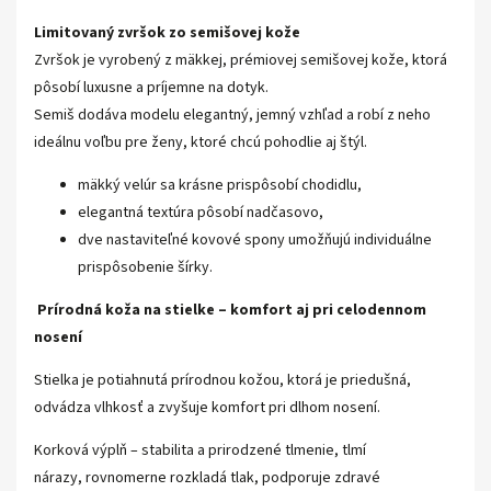
Limitovaný zvršok zo semišovej kože
Zvršok je vyrobený z mäkkej, prémiovej semišovej kože, ktorá
pôsobí luxusne a príjemne na dotyk.
Semiš dodáva modelu elegantný, jemný vzhľad a robí z neho
ideálnu voľbu pre ženy, ktoré chcú pohodlie aj štýl.
mäkký velúr sa krásne prispôsobí chodidlu,
elegantná textúra pôsobí nadčasovo,
dve nastaviteľné kovové spony umožňujú individuálne
prispôsobenie šírky.
Prírodná koža na stielke – komfort aj pri celodennom
nosení
Stielka je potiahnutá prírodnou kožou, ktorá je priedušná,
odvádza vlhkosť a zvyšuje komfort pri dlhom nosení.
Korková výplň – stabilita a prirodzené tlmenie, tlmí
nárazy, rovnomerne rozkladá tlak, podporuje zdravé