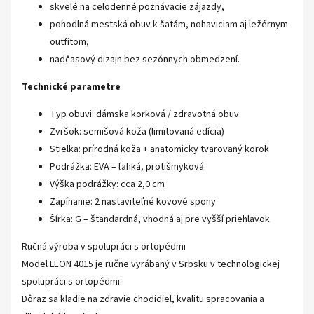
skvelé na celodenné poznávacie zájazdy,
pohodlná mestská obuv k šatám, nohaviciam aj ležérnym
outfitom,
nadčasový dizajn bez sezónnych obmedzení.
Technické parametre
Typ obuvi: dámska korková / zdravotná obuv
Zvršok: semišová koža (limitovaná edícia)
Stielka: prírodná koža + anatomicky tvarovaný korok
Podrážka: EVA – ľahká, protišmyková
Výška podrážky: cca 2,0 cm
Zapínanie: 2 nastaviteľné kovové spony
Šírka: G – štandardná, vhodná aj pre vyšší priehlavok
Ručná výroba v spolupráci s ortopédmi
Model LEON 4015 je ručne vyrábaný v Srbsku v technologickej
spolupráci s ortopédmi.
Dôraz sa kladie na zdravie chodidiel, kvalitu spracovania a