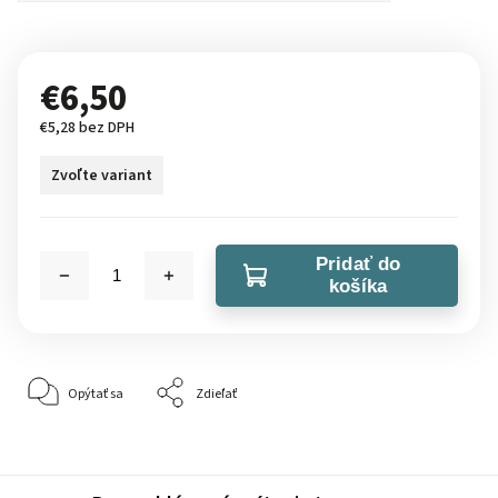
€6,50
€5,28 bez DPH
Zvoľte variant
Pridať do
košíka
Opýtať sa
Zdieľať