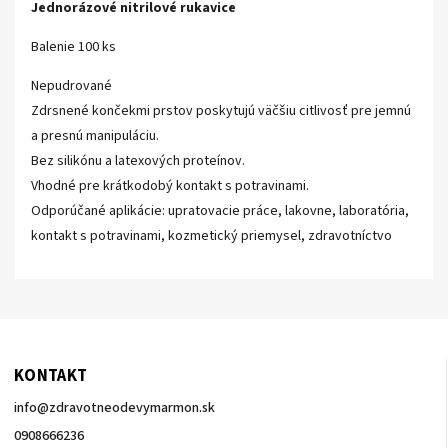
Jednorázové nitrilové rukavice
Balenie 100 ks
Nepudrované
Zdrsnené končekmi prstov poskytujú väčšiu citlivosť pre jemnú
a presnú manipuláciu.
Bez silikónu a latexových proteínov.
Vhodné pre krátkodobý kontakt s potravinami.
Odporúčané aplikácie: upratovacie práce, lakovne, laboratória,
kontakt s potravinami, kozmetický priemysel, zdravotníctvo
KONTAKT
info
@
zdravotneodevymarmon.sk
0908666236