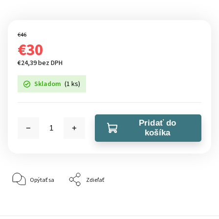
€46
€30
€24,39 bez DPH
Skladom
(1 ks)
Pridať do
košíka
Opýtať sa
Zdieľať