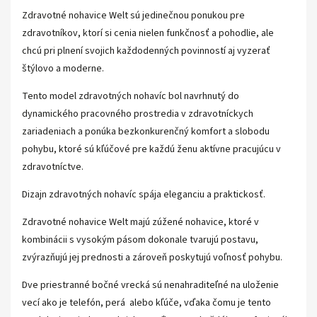
Zdravotné nohavice Welt sú jedinečnou ponukou pre
zdravotníkov, ktorí si cenia nielen funkčnosť a pohodlie, ale
chcú pri plnení svojich každodenných povinností aj vyzerať
štýlovo a moderne.
Tento model zdravotných nohavíc bol navrhnutý do
dynamického pracovného prostredia v zdravotníckych
zariadeniach a ponúka bezkonkurenčný komfort a slobodu
pohybu, ktoré sú kľúčové pre každú ženu aktívne pracujúcu v
zdravotníctve.
Dizajn zdravotných nohavíc spája eleganciu a praktickosť.
Zdravotné nohavice Welt majú zúžené nohavice, ktoré v
kombinácii s vysokým pásom dokonale tvarujú postavu,
zvýrazňujú jej prednosti a zároveň poskytujú voľnosť pohybu.
Dve priestranné bočné vrecká sú nenahraditeľné na uloženie
vecí ako je telefón, perá alebo kľúče, vďaka čomu je tento