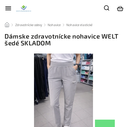
/
Zdravotnícke odevy
/
Nohavice
/
Nohavice elastické
/
Dámske zdravotnícke nohavice WELT
šedé SKLADOM