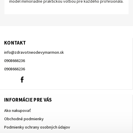
model mimoriadne praktickou voľbou pre každého profesionála.
KONTAKT
info
@
zdravotneodevymarmon.sk
0908666236
0908666236
0908666236
Facebook
INFORMÁCIE PRE VÁS
Ako nakupovať
Obchodné podmienky
Podmienky ochrany osobných údajov