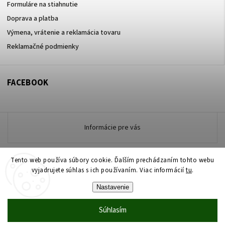
Formuláre na stiahnutie
Doprava a platba
Výmena, vrátenie a reklamácia tovaru
Reklamačné podmienky
FACEBOOK
Informácie pre vás
Tento web používa súbory cookie. Ďalším prechádzaním tohto webu
Copyright 2026
vyjadrujete súhlas s ich používaním. Viac informácií
www.zdravotneodevymarmon.sk
. Všetky práva
tu
.
vyhradené.
Nastavenie
Upraviť nastavenie cookies
Súhlasím
Vytvořil
Shoptet
| Design
Shoptak.cz