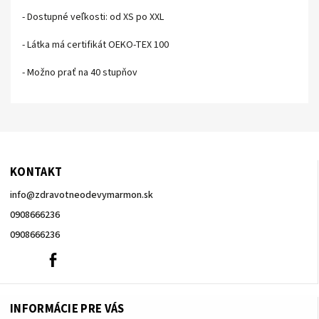
- Dostupné veľkosti: od XS po XXL
- Látka má certifikát OEKO-TEX 100
- Možno prať na 40 stupňov
KONTAKT
info
@
zdravotneodevymarmon.sk
0908666236
0908666236
0908666236
Facebook
INFORMÁCIE PRE VÁS