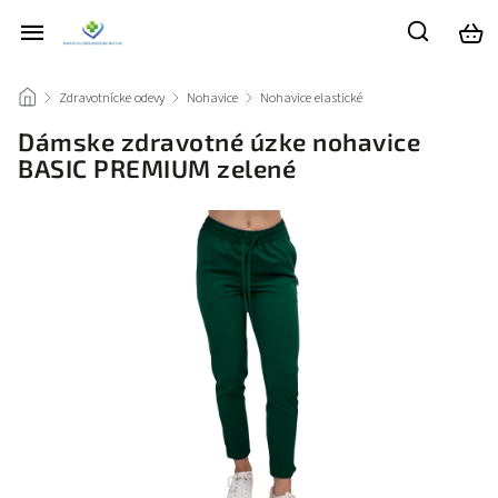
/
Zdravotnícke odevy
/
Nohavice
/
Nohavice elastické
/
Dámske zdravotné úzke nohavice
BASIC PREMIUM zelené