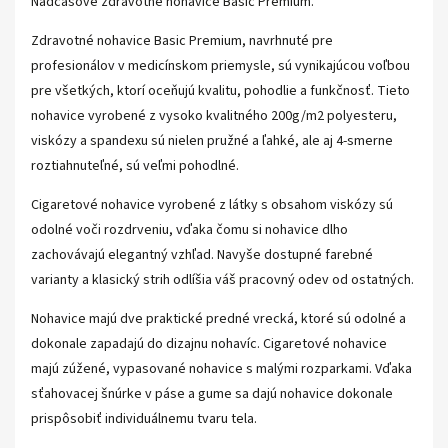
Nadčasové zdravotné nohavice Basic Premium.
Zdravotné nohavice Basic Premium, navrhnuté pre
profesionálov v medicínskom priemysle, sú vynikajúcou voľbou
pre všetkých, ktorí oceňujú kvalitu, pohodlie a funkčnosť. Tieto
nohavice vyrobené z vysoko kvalitného 200g/m2 polyesteru,
viskózy a spandexu sú nielen pružné a ľahké, ale aj 4-smerne
roztiahnuteľné, sú veľmi pohodlné.
Cigaretové nohavice vyrobené z látky s obsahom viskózy sú
odolné voči rozdrveniu, vďaka čomu si nohavice dlho
zachovávajú elegantný vzhľad. Navyše dostupné farebné
varianty a klasický strih odlíšia váš pracovný odev od ostatných.
Nohavice majú dve praktické predné vrecká, ktoré sú odolné a
dokonale zapadajú do dizajnu nohavíc. Cigaretové nohavice
majú zúžené, vypasované nohavice s malými rozparkami. Vďaka
sťahovacej šnúrke v páse a gume sa dajú nohavice dokonale
prispôsobiť individuálnemu tvaru tela.