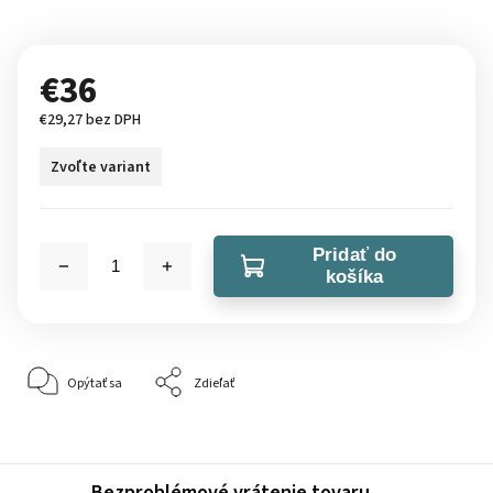
€36
€29,27 bez DPH
Zvoľte variant
Pridať do
košíka
Opýtať sa
Zdieľať
Bezproblémové vrátenie tovaru