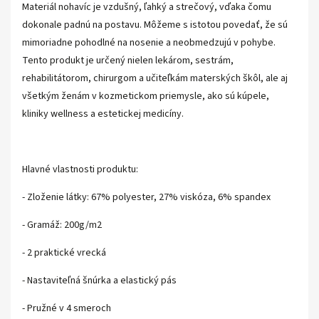
Materiál nohavíc je vzdušný, ľahký a strečový, vďaka čomu
dokonale padnú na postavu. Môžeme s istotou povedať, že sú
mimoriadne pohodlné na nosenie a neobmedzujú v pohybe.
Tento produkt je určený nielen lekárom, sestrám,
rehabilitátorom, chirurgom a učiteľkám materských škôl, ale aj
všetkým ženám v kozmetickom priemysle, ako sú kúpele,
kliniky wellness a estetickej medicíny.
Hlavné vlastnosti produktu:
- Zloženie látky: 67% polyester, 27% viskóza, 6% spandex
- Gramáž: 200g/m2
- 2 praktické vrecká
- Nastaviteľná šnúrka a elastický pás
- Pružné v 4 smeroch