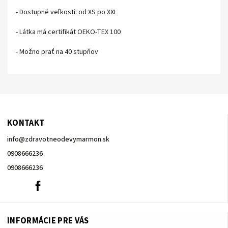
- Dostupné veľkosti: od XS po XXL
- Látka má certifikát OEKO-TEX 100
- Možno prať na 40 stupňov
KONTAKT
info
@
zdravotneodevymarmon.sk
0908666236
0908666236
0908666236
Facebook
INFORMÁCIE PRE VÁS