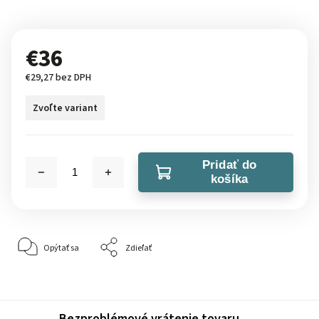
€36
€29,27 bez DPH
Zvoľte variant
Pridať do
košíka
Opýtať sa
Zdieľať
Bezproblémové vrátenie tovaru