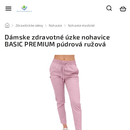
/
Zdravotnícke odevy
/
Nohavice
/
Nohavice elastické
/
Dámske zdravotné úzke nohavice
BASIC PREMIUM púdrová ružová