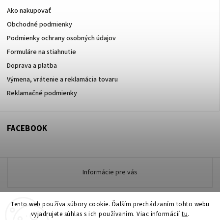
Ako nakupovať
Obchodné podmienky
Podmienky ochrany osobných údajov
Formuláre na stiahnutie
Doprava a platba
Výmena, vrátenie a reklamácia tovaru
Reklamačné podmienky
FACEBOOK
Informácie pre vás
Tento web používa súbory cookie. Ďalším prechádzaním tohto webu
Copyright 2026
vyjadrujete súhlas s ich používaním. Viac informácií
www.zdravotneodevymarmon.sk
. Všetky práva
tu
.