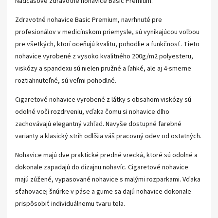
Nadčasové zdravotné nohavice Basic Premium.
Zdravotné nohavice Basic Premium, navrhnuté pre
profesionálov v medicínskom priemysle, sú vynikajúcou voľbou
pre všetkých, ktorí oceňujú kvalitu, pohodlie a funkčnosť. Tieto
nohavice vyrobené z vysoko kvalitného 200g/m2 polyesteru,
viskózy a spandexu sú nielen pružné a ľahké, ale aj 4-smerne
roztiahnuteľné, sú veľmi pohodlné.
Cigaretové nohavice vyrobené z látky s obsahom viskózy sú
odolné voči rozdrveniu, vďaka čomu si nohavice dlho
zachovávajú elegantný vzhľad. Navyše dostupné farebné
varianty a klasický strih odlíšia váš pracovný odev od ostatných.
Nohavice majú dve praktické predné vrecká, ktoré sú odolné a
dokonale zapadajú do dizajnu nohavíc. Cigaretové nohavice
majú zúžené, vypasované nohavice s malými rozparkami. Vďaka
sťahovacej šnúrke v páse a gume sa dajú nohavice dokonale
prispôsobiť individuálnemu tvaru tela.