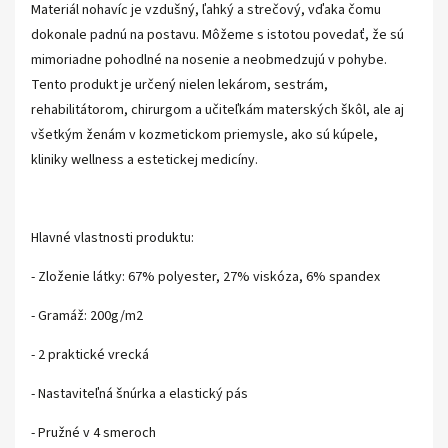
Materiál nohavíc je vzdušný, ľahký a strečový, vďaka čomu
dokonale padnú na postavu. Môžeme s istotou povedať, že sú
mimoriadne pohodlné na nosenie a neobmedzujú v pohybe.
Tento produkt je určený nielen lekárom, sestrám,
rehabilitátorom, chirurgom a učiteľkám materských škôl, ale aj
všetkým ženám v kozmetickom priemysle, ako sú kúpele,
kliniky wellness a estetickej medicíny.
Hlavné vlastnosti produktu:
- Zloženie látky: 67% polyester, 27% viskóza, 6% spandex
- Gramáž: 200g/m2
- 2 praktické vrecká
- Nastaviteľná šnúrka a elastický pás
- Pružné v 4 smeroch