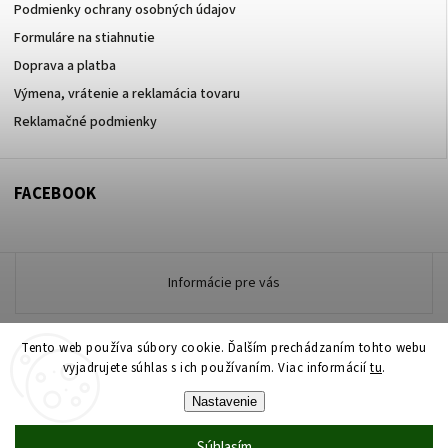
Podmienky ochrany osobných údajov
Formuláre na stiahnutie
Doprava a platba
Výmena, vrátenie a reklamácia tovaru
Reklamačné podmienky
FACEBOOK
Informácie pre vás
Tento web používa súbory cookie. Ďalším prechádzaním tohto webu
Copyright 2026
vyjadrujete súhlas s ich používaním. Viac informácií
www.zdravotneodevymarmon.sk
. Všetky práva
tu
.
vyhradené.
Nastavenie
Upraviť nastavenie cookies
Súhlasím