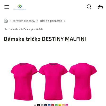
/
Zdravotnícke odevy
/
Tričká a polokošele
/
Jednofarebné tričká a polokošele
/
Dámske tričko DESTINY MALFINI