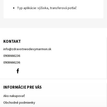
Typ aplikácie:
výšivka, transferová potlač
KONTAKT
info
@
zdravotneodevymarmon.sk
0908666236
0908666236
0908666236
Facebook
INFORMÁCIE PRE VÁS
Ako nakupovať
Obchodné podmienky