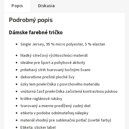
Popis
Diskusia
Podrobný popis
Dámske farebné tričko
Single Jersey, 95 % micro polyester, 5 % elastan
hladký strečový rýchloschnúci materiál
ideálne pre šport a pohybové aktivity
priliehavý strih tvarovaný bočnými švami
dekoratívne prešité ploché švy
úzky lem priekrčníka z povrchového materiálu
vnútorná časť priekrčníka začistená kontrastnou páskou
krátke raglánové rukávy
tvarovaný a mierne predĺžený zadný diel
etiketa v podobe odnímateľnej nálepky
materiál vhodný pre sublimačnú potlač (svetlé farby)
Etiketa:
sticker label