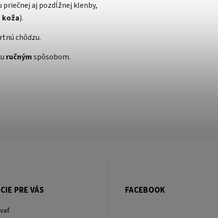
 priečnej aj pozdĺžnej klenby,
a koža
).
rtnú chôdzu.
ku
ručným
spôsobom.
CIE PRE VÁS
FACEBOOK
vať