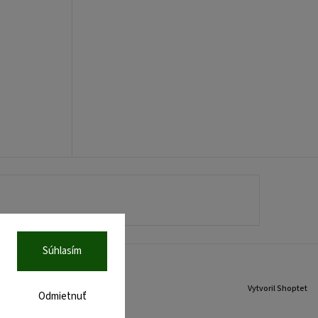
Súhlasím
Vytvoril Shoptet
Odmietnuť