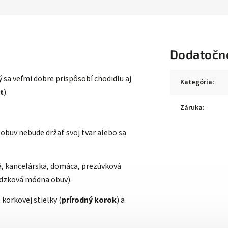
Dodatočn
 sa veľmi dobre prispôsobí chodidlu aj
Kategória
:
t
).
Záruka
:
obuv nebude držať svoj tvar alebo sa
á, kancelárska, domáca, prezúvková
ádzková módna obuv).
 korkovej stielky (
prírodný korok
) a