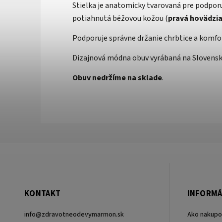
Stielka je anatomicky tvarovaná
pre podporu
potiahnutá béžovou kožou (
pravá hovädzi
Podporuje správne držanie chrbtice a komfo
D
izajnová módna obuv vyrábaná na Slovens
Obuv
nedržíme na sklade
.
KONTAKT
INFORMÁ
info
@
zdravotneodevymarmon.sk
Ako nakupo