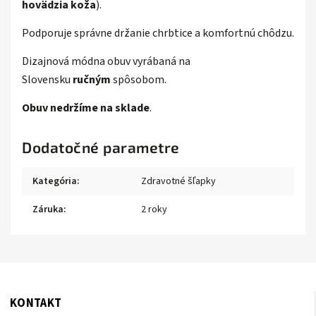
hovädzia koža
).
Podporuje správne držanie chrbtice a komfortnú chôdzu.
D
izajnová módna obuv vyrábaná na
Slovensku
ručným
spôsobom.
Obuv
nedržíme na sklade
.
Dodatočné parametre
Kategória
:
Zdravotné šľapky
Záruka
:
2 roky
KONTAKT