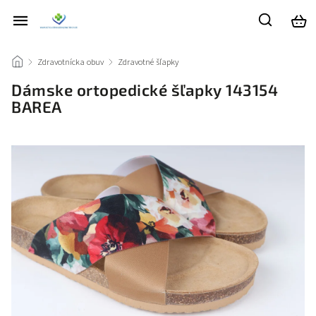
/
Zdravotnícka obuv
/
Zdravotné šľapky
/
Dámske ortopedické šľapky 143154
BAREA