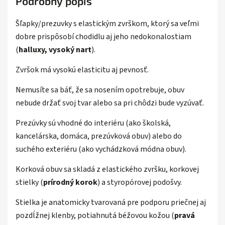
Podrobný popis
Šľapky/prezuvky s elastickým zvrškom, ktorý sa veľmi
dobre prispôsobí chodidlu aj jeho nedokonalostiam
(
halluxy, vysoký nart
).
Zvršok má vysokú elasticitu aj pevnosť.
Nemusíte sa báť, že sa nosením opotrebuje, obuv
nebude držať svoj tvar alebo sa pri chôdzi bude vyzúvať.
Prezúvky sú vhodné do interiéru (ako školská,
kancelárska, domáca, prezúvková obuv) alebo do
suchého exteriéru (ako vychádzková módna obuv).
Korková obuv sa skladá z elastického zvršku, korkovej
stielky (
prírodný korok
) a styropórovej podošvy.
Stielka je anatomicky tvarovaná
pre podporu priečnej aj
pozdĺžnej klenby, potiahnutá béžovou kožou (
pravá