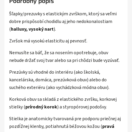
Podrobný popis
Šľapky/prezuvky s elastickým zvrškom, ktorý sa veľmi
dobre prispôsobí chodidlu aj jeho nedokonalostiam
(
halluxy, vysoký nart
).
Zvršok má vysokú elasticitu aj pevnosť.
Nemusíte sa báť, že sa nosením opotrebuje, obuv
nebude držať svoj tvar alebo sa pri chôdzi bude vyzúvať.
Prezúvky sú vhodné do interiéru (ako školská,
kancelárska, domáca, prezúvková obuv) alebo do
suchého exteriéru (ako vychádzková módna obuv).
Korková obuv sa skladá z elastického zvršku, korkovej
stielky (
prírodný korok
) a styropórovej podošvy.
Stielka je anatomicky tvarovaná
pre podporu priečnej aj
pozdĺžnej klenby, potiahnutá béžovou kožou (
pravá