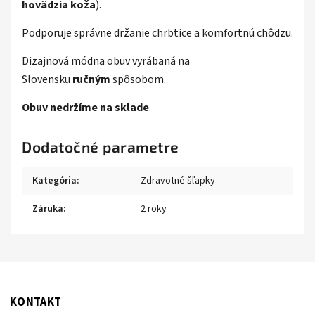
hovädzia koža
).
Podporuje správne držanie chrbtice a komfortnú chôdzu.
D
izajnová módna obuv vyrábaná na
Slovensku
ručným
spôsobom.
Obuv
nedržíme na sklade
.
Dodatočné parametre
Kategória
:
Zdravotné šľapky
Záruka
:
2 roky
KONTAKT