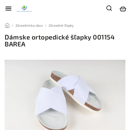
/
Zdravotnícka obuv
/
Zdravotné šľapky
/
Dámske ortopedické šľapky 001154
BAREA