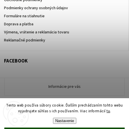
Obchodné podmienky
Podmienky ochrany osobných údajov
Formuláre na stiahnutie
Doprava a platba
Výmena, vrátenie a reklamácia tovaru
Reklamačné podmienky
FACEBOOK
Informácie pre vás
Tento web používa súbory cookie. Ďalším prechádzaním tohto webu
Copyright 2026
vyjadrujete súhlas s ich používaním. Viac informácií
www.zdravotneodevymarmon.sk
. Všetky práva
tu
.
vyhradené.
Nastavenie
Upraviť nastavenie cookies