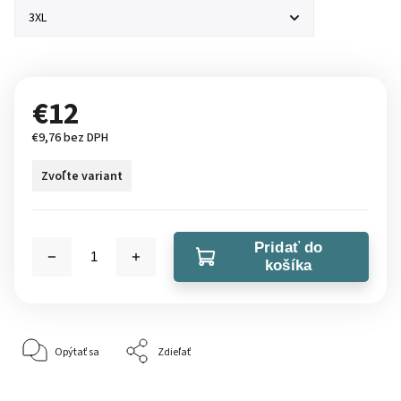
€12
€9,76 bez DPH
Zvoľte variant
Pridať do
košíka
Opýtať sa
Zdieľať