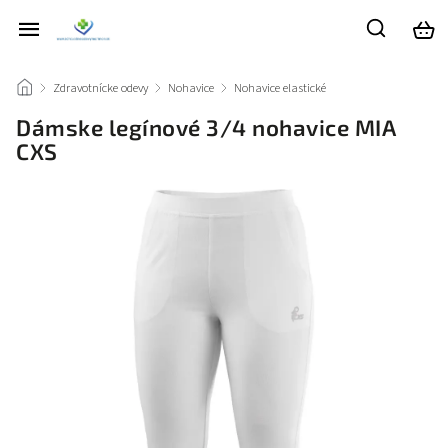
/
Zdravotnícke odevy
/
Nohavice
/
Nohavice elastické
/
Dámske legínové 3/4 nohavice MIA
CXS