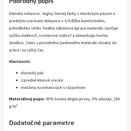
Podrobný popis
Dámske nohavice - legíny čiernej farby s elastickým pásom a
prednými vreckami. Nohavice v 3/4 dĺžke komfortného,
pohodlného strihu. Finálna silikónová úprava materiálu zaisťuje
vyššiu mekkosť, rozmerovú stálosť a obmedzuje tvorbu
žmolkov. Odev z prírodného bavlneného materiálu vhodný do
práce i na voľný čas.
Vlastnosti:
elastický pás
2 predné klinové vrecká
manžeta na nohaviciach s rázporkom
Materiálový popis
:
95% bavlna dingle jersey, 5% elastan, 230
g/m²
Dodatočné parametre