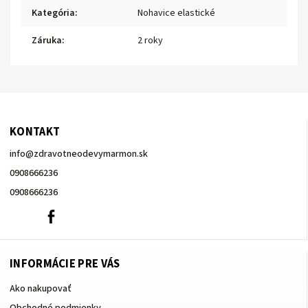
Kategória
:
Nohavice elastické
Záruka
:
2 roky
KONTAKT
info
@
zdravotneodevymarmon.sk
0908666236
0908666236
0908666236
Facebook
INFORMÁCIE PRE VÁS
Ako nakupovať