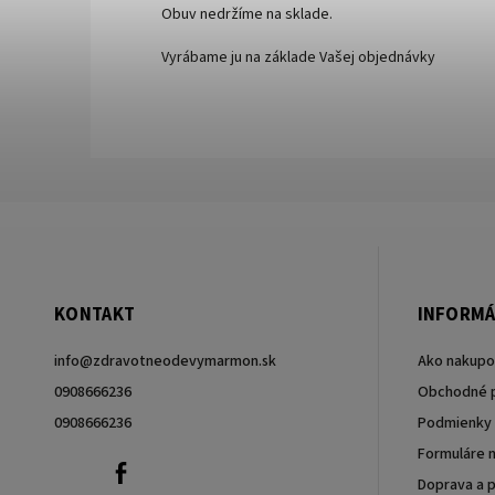
Obuv nedržíme na sklade.
Vyrábame ju na základe Vašej objednávky
KONTAKT
INFORMÁ
info
@
zdravotneodevymarmon.sk
Ako nakupo
0908666236
Obchodné 
0908666236
Podmienky 
Formuláre n
0908666236
Facebook
Doprava a p