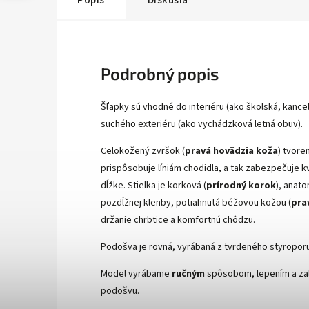
Popis
Diskusia
Podrobný popis
Šľapky sú vhodné do interiéru (ako školská, kanc
suchého exteriéru (ako vychádzková letná obuv).
Celokožený zvršok (
pravá hovädzia koža
) tvore
prispôsobuje líniám chodidla, a tak zabezpečuje kv
dĺžke. Stielka je korková (
prírodný korok
), anat
pozdĺžnej klenby, potiahnutá béžovou kožou (
pra
držanie chrbtice a komfortnú chôdzu.
Podošva je rovná, vyrábaná z tvrdeného styroporu
Model vyrábame
ručným
spôsobom, lepením a zal
podošvu.