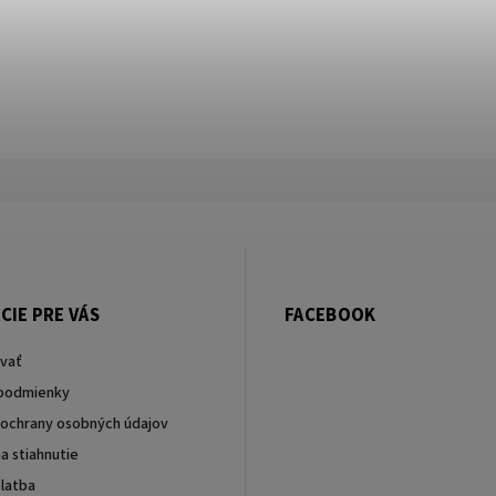
CIE PRE VÁS
FACEBOOK
vať
podmienky
ochrany osobných údajov
a stiahnutie
latba