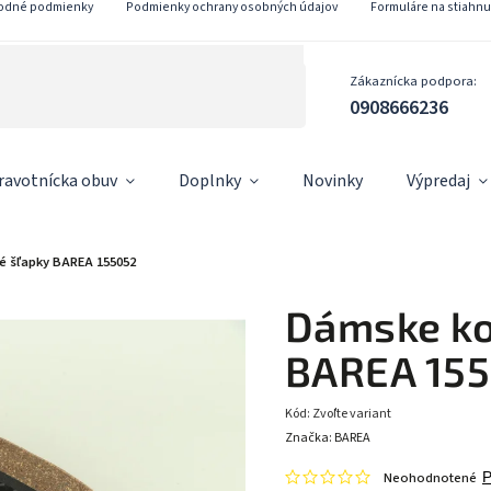
odné podmienky
Podmienky ochrany osobných údajov
Formuláre na stiahnu
Zákaznícka podpora:
0908666236
ravotnícka obuv
Doplnky
Novinky
Výpredaj
 šľapky BAREA 155052
Dámske ko
BAREA 15
Kód:
Zvoľte variant
Značka:
BAREA
Neohodnotené
P