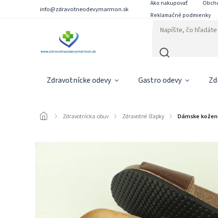
Ako nakupovať
Obch
info@zdravotneodevymarmon.sk
Reklamačné podmienky
Zdravotnícke odevy
Gastro odevy
Zd
/
Zdravotnícka obuv
/
Zdravotné šľapky
/
Dámske kožené