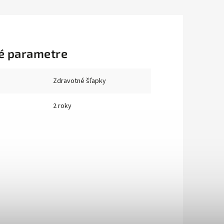
é parametre
Zdravotné šľapky
2 roky