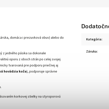
Dodatočn
elárska, domáca i prezuvková obuv) alebo do
Kategória
:
Záruka
:
ný z jedného pásika sa dokonale
alitnú oporu z oboch strán po celej svojej
omicky tvarovaná pre podporu priečnej aj
vá hovädzia koža
), podporuje správne
.
isovaním korkovej stielky na styroporovú