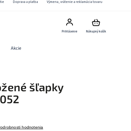
tie
Doprava a platba
Výmena, vrátenie a reklamácia tovaru
Prihlásenie
Nákupný košík
Akcie
Obchodné podmienky
Kontaktný formulár
žené šľapky
5052
odrobnosti hodnotenia