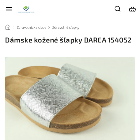
/
Zdravotnícka obuv
/
Zdravotné šľapky
/
Dámske kožené šľapky BAREA 154052