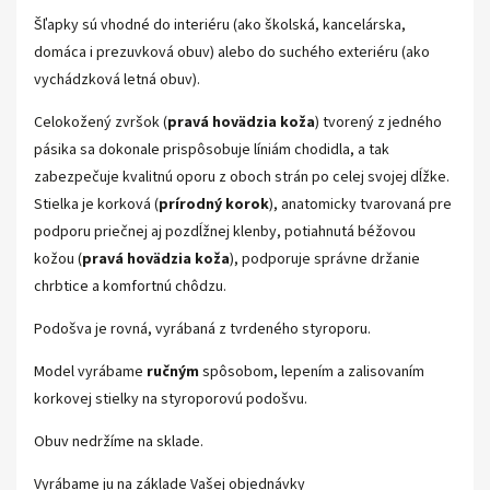
Šľapky sú vhodné do interiéru (ako školská, kancelárska,
domáca i prezuvková obuv) alebo do suchého exteriéru (ako
vychádzková letná obuv).
Celokožený zvršok (
pravá hovädzia koža
) tvorený z jedného
pásika sa dokonale prispôsobuje líniám chodidla, a tak
zabezpečuje kvalitnú oporu z oboch strán po celej svojej dĺžke.
Stielka je korková (
prírodný korok
), anatomicky tvarovaná pre
podporu priečnej aj pozdĺžnej klenby, potiahnutá béžovou
kožou (
pravá hovädzia koža
), podporuje správne držanie
chrbtice a komfortnú chôdzu.
Podošva je rovná, vyrábaná z tvrdeného styroporu.
Model vyrábame
ručným
spôsobom, lepením a zalisovaním
korkovej stielky na styroporovú podošvu.
Obuv nedržíme na sklade.
Vyrábame ju na základe Vašej objednávky