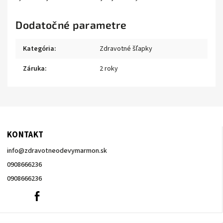
Dodatočné parametre
Kategória
:
Zdravotné šľapky
Záruka
:
2 roky
KONTAKT
info
@
zdravotneodevymarmon.sk
0908666236
0908666236
0908666236
Facebook