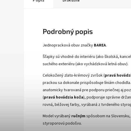
Popis
Diskusia
Podrobný popis
Jednopracková obuv značky
BAREA
.
Šľap
ky sú vhodné do interiéru (ako školská, kanc
suchého exteriéru (ako vychádzková letná obuv).
C
elokožený zlato-krémový zvršok (
pravá hovädz
prackou sa dokonale prispôsobuje líniám chodidla. 
anatomicky tvarovaná pre podporu priečnej aj po
(
pravá hovädzia koža
), podporuje správne držan
rovná, béžovej farby, vyrábaná z tvrdeného styro
Model vyrábaný
ručným
spôsobom na Slovensku, l
styroporovú podošvu.