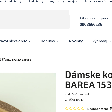
odné podmienky
Podmienky ochrany osobných údajov
Formuláre na stiahnu
Zákaznícka podpora:
0908666236
ravotnícka obuv
Doplnky
Novinky
Výpredaj
 šľapky BAREA 153032
Dámske ko
BAREA 15
Kód:
Zvoľte variant
Značka:
BAREA
Neohodnotené
P