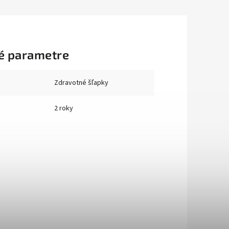
é parametre
Zdravotné šľapky
2 roky