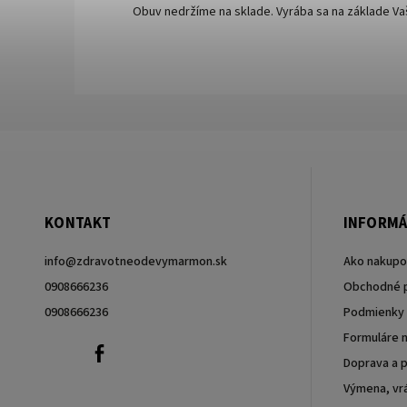
Obuv nedržíme na sklade. Vyrába sa na základe V
KONTAKT
INFORMÁ
info
@
zdravotneodevymarmon.sk
Ako nakupo
0908666236
Obchodné 
0908666236
Podmienky 
Formuláre n
0908666236
Facebook
Doprava a p
Výmena, vrá