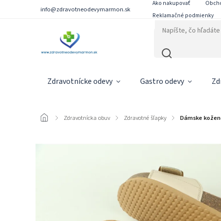
Ako nakupovať
Obch
info@zdravotneodevymarmon.sk
Reklamačné podmienky
Zdravotnícke odevy
Gastro odevy
Zd
/
Zdravotnícka obuv
/
Zdravotné šľapky
/
Dámske kožené