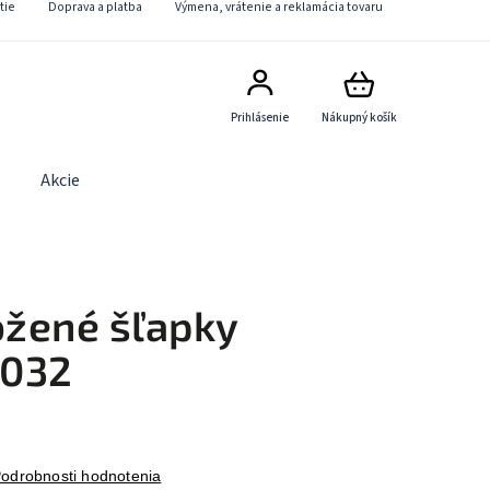
tie
Doprava a platba
Výmena, vrátenie a reklamácia tovaru
Prihlásenie
Nákupný košík
Akcie
Obchodné podmienky
Kontaktný formulár
žené šľapky
3032
odrobnosti hodnotenia