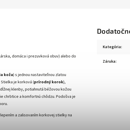
Dodatočn
Kategória
:
elárska, domáca i prezuvková obuv) alebo do
Záruka
:
ia koža
) s jednou nastaviteľnou zlatou
Stielka je korková (
prírodný korok
),
zdĺžnej klenby, potiahnutá béžovou kožou
ie chrbtice a komfortnú chôdzu. Podošva je
poru.
epením a zalisovaním korkovej stielky na