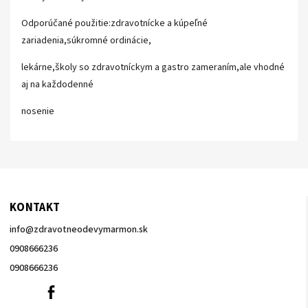
Odporúčané použitie:zdravotnícke a kúpeľné
zariadenia,súkromné ordinácie,
lekárne,školy so zdravotníckym a gastro zameraním,ale vhodné
aj na každodenné
nosenie
KONTAKT
info
@
zdravotneodevymarmon.sk
0908666236
0908666236
0908666236
Facebook