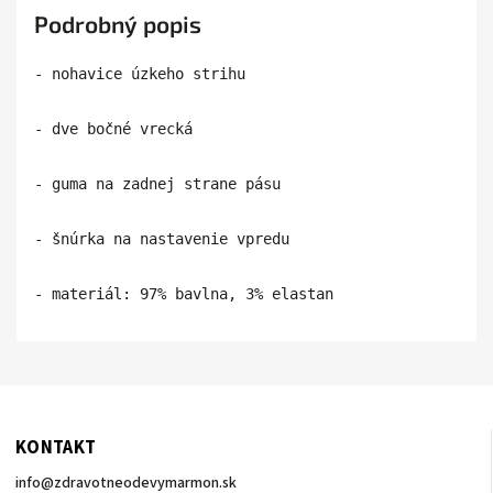
Podrobný popis
- nohavice úzkeho strihu

- dve bočné vrecká

- guma na zadnej strane pásu

- šnúrka na nastavenie vpredu

- materiál: 97% bavlna, 3% elastan
KONTAKT
info
@
zdravotneodevymarmon.sk