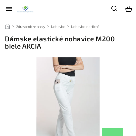
/
Zdravotnícke odevy
/
Nohavice
/
Nohavice elastické
/
Dámske elastické nohavice M200
biele AKCIA