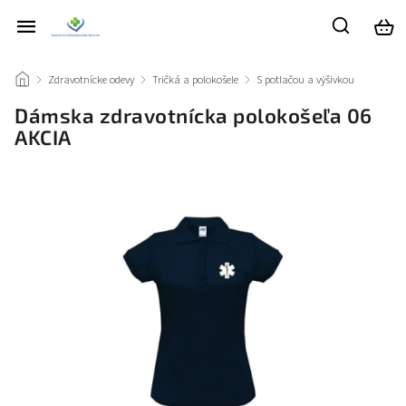
/
Zdravotnícke odevy
/
Tričká a polokošele
/
S potlačou a výšivkou
/
Dámska zdravotnícka polokošeľa 06
AKCIA