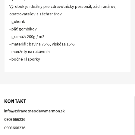
Výrobok je ideálny pre zdravotnícky personál, záchranárov,
opatrovateľov a záchranárov.
- golierik
- päť gombíkov
- gramáž: 200g / m2
- materiál : bavlna 75%, viskóza 15%
- manžety na rukávoch
- bočné rázporky
KONTAKT
info
@
zdravotneodevymarmon.sk
0908666236
0908666236