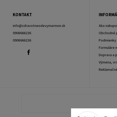
KONTAKT
INFORMÁ
info
@
zdravotneodevymarmon.sk
Ako nakupo
0908666236
Obchodné 
0908666236
Podmienky 
Formuláre n
0908666236
Facebook
Doprava a p
Výmena, vrá
Reklamačn