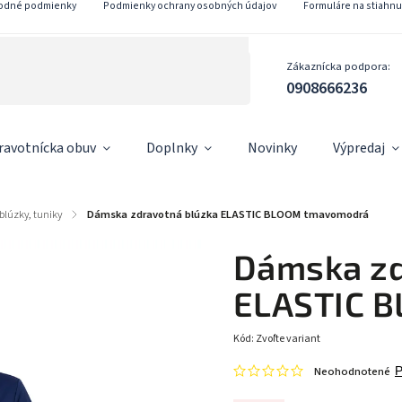
odné podmienky
Podmienky ochrany osobných údajov
Formuláre na stiahnu
Zákaznícka podpora:
0908666236
ravotnícka obuv
Doplnky
Novinky
Výpredaj
blúzky, tuniky
/
Dámska zdravotná blúzka ELASTIC BLOOM tmavomodrá
Dámska zd
ELASTIC 
Kód:
Zvoľte variant
Neohodnotené
P