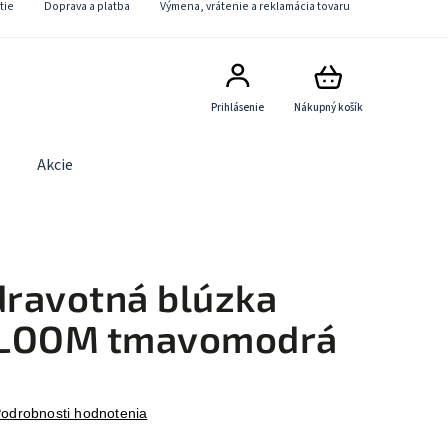
tie
Doprava a platba
Výmena, vrátenie a reklamácia tovaru
Prihlásenie
Nákupný košík
Akcie
Obchodné podmienky
Kontaktný formulár
ravotná blúzka
BLOOM tmavomodrá
odrobnosti hodnotenia