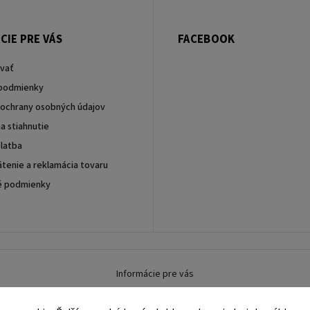
CIE PRE VÁS
FACEBOOK
vať
podmienky
ochrany osobných údajov
a stiahnutie
latba
tenie a reklamácia tovaru
é podmienky
Informácie pre vás