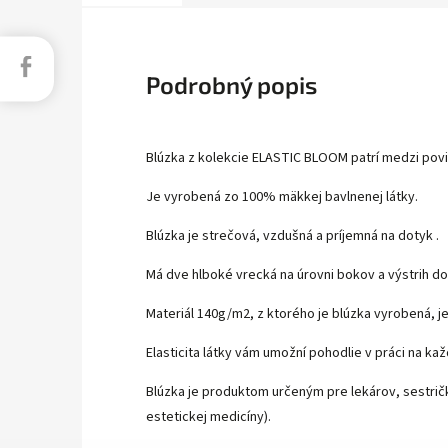
Facebook
Podrobný popis
Blúzka z kolekcie ELASTIC BLOOM patrí medzi povin
Je vyrobená zo 100% mäkkej bavlnenej látky.
Blúzka je strečová, vzdušná a príjemná na dotyk .
Má dve hlboké vrecká na úrovni bokov a výstrih do
Materiál 140g/m2, z ktorého je blúzka vyrobená, je 
Elasticita látky vám umožní pohodlie v práci na ka
Blúzka je produktom určeným pre lekárov, sestričk
estetickej medicíny).