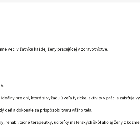
né veci v šatníku každej ženy pracujúcej v zdravotníctve.
 V.
ideálny pre dni, ktoré si vyžadujú veľa fyzickej aktivity v práci a zaisťuje
ždý deň a dokonale sa prispôsobí tvaru vášho tela.
y, rehabilitačné terapeutky, učiteľky materských škôl ako aj ženy z kozmet