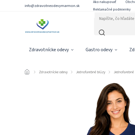
Ako nakupovať
Obch
info@zdravotneodevymarmon.sk
Reklamačné podmienky
Zdravotnícke odevy
Gastro odevy
Zd
/
Zdravotnícke odevy
/
Jednofarebné blúzy
/
Jednofarebné 