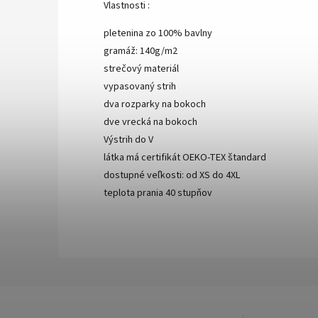
Vlastnosti :
pletenina zo 100% bavlny
gramáž: 140g/m2
strečový materiál
vypasovaný strih
dva rozparky na bokoch
dve vrecká na bokoch
Výstrih do V
látka má certifikát OEKO-TEX štandard
dostupné veľkosti: od XS do 4XL
teplota prania 40 stupňov