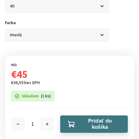
Farba
€51
€45
€36,59 bez DPH
Skladom
(1 ks)
Pridať do
košíka