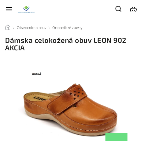
/
Zdravotnícka obuv
/
Ortopedické vsuvky
/
Dámska celokožená obuv LEON 902
AKCIA