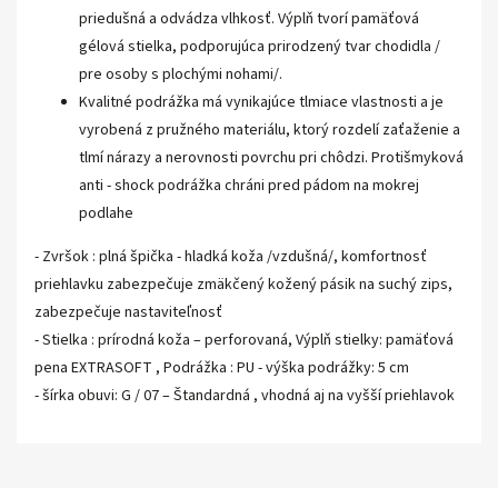
priedušná a odvádza vlhkosť. Výplň tvorí pamäťová
gélová stielka, podporujúca prirodzený tvar chodidla /
pre osoby s plochými nohami/.
Kvalitné podrážka má vynikajúce tlmiace vlastnosti a je
vyrobená z pružného materiálu, ktorý rozdelí zaťaženie a
tlmí nárazy a nerovnosti povrchu pri chôdzi. Protišmyková
anti - shock podrážka chráni pred pádom na mokrej
podlahe
- Zvršok : plná špička - hladká koža /vzdušná/, komfortnosť
priehlavku zabezpečuje zmäkčený kožený pásik na suchý zips,
zabezpečuje nastaviteľnosť
- Stielka : prírodná koža – perforovaná, Výplň stielky: pamäťová
pena EXTRASOFT , Podrážka : PU - výška podrážky: 5 cm
- šírka obuvi: G / 07 – Štandardná , vhodná aj na vyšší priehlavok