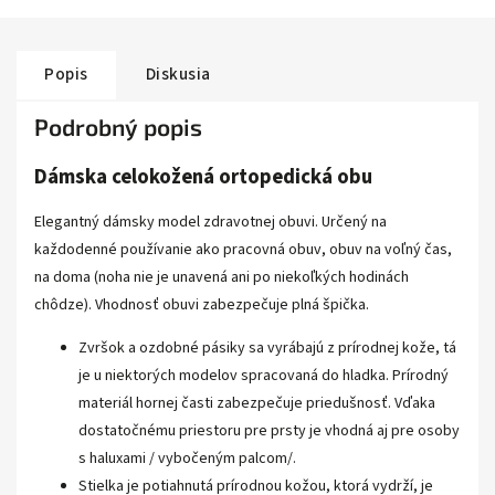
Popis
Diskusia
Podrobný popis
Dámska celokožená ortopedická obu
Elegantný dámsky model zdravotnej obuvi. Určený na
každodenné používanie ako pracovná obuv, obuv na voľný čas,
na doma (noha nie je unavená ani po niekoľkých hodinách
chôdze). Vhodnosť obuvi zabezpečuje plná špička.
Zvršok a ozdobné pásiky sa vyrábajú z prírodnej kože, tá
je u niektorých modelov spracovaná do hladka. Prírodný
materiál hornej časti zabezpečuje priedušnosť. Vďaka
dostatočnému priestoru pre prsty je vhodná aj pre osoby
s haluxami / vybočeným palcom/.
Stielka je potiahnutá prírodnou kožou, ktorá vydrží, je