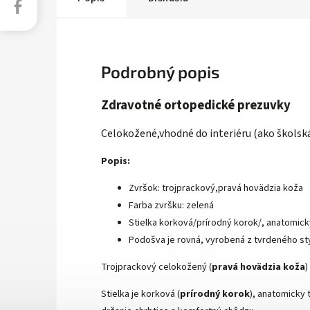
Facebook
Podrobný popis
Zdravotné ortopedické prezuvky
Celokožené,
vhodné do interiéru (ako školsk
Popis:
Zvršok: trojprackový,pravá hovädzia koža
Farba zvršku: zelená
Stielka korková/prírodný korok/, anatomick
Podošva je rovná, vyrobená z tvrdeného st
Troj
prackový celokožený (
pravá hovädzia koža
)
Stielka je korková (
prírodný korok
), anatomicky 