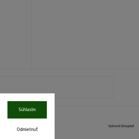
Súhlasím
Vytvoril Shoptet
Odmietnuť