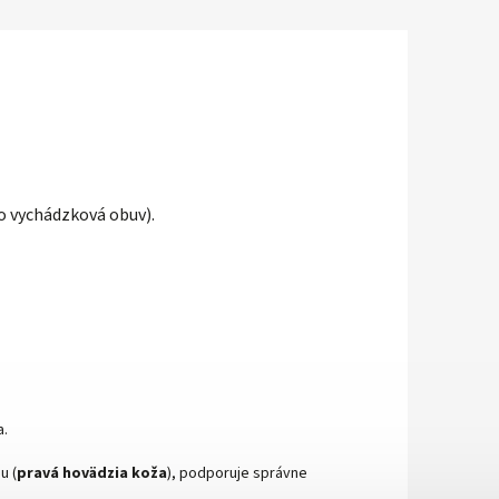
o vychádzková obuv).
a.
u (
pravá hovädzia koža
), podporuje správne