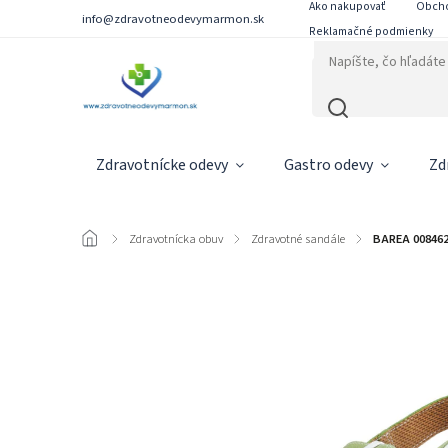
Ako nakupovať
Obch
info@zdravotneodevymarmon.sk
Reklamačné podmienky
Zdravotnícke odevy
Gastro odevy
Zd
/
Zdravotnícka obuv
/
Zdravotné sandále
/
BAREA 008462