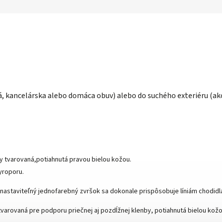
á, kancelárska alebo domáca obuv) alebo do suchého exteriéru (ak
y tvarovaná,potiahnutá pravou bielou kožou.
yroporu.
 nastaviteľný jednofarebný zvršok sa dokonale prispôsobuje líniám chodidl
tvarovaná pre podporu priečnej aj pozdĺžnej klenby, potiahnutá bielou kožo