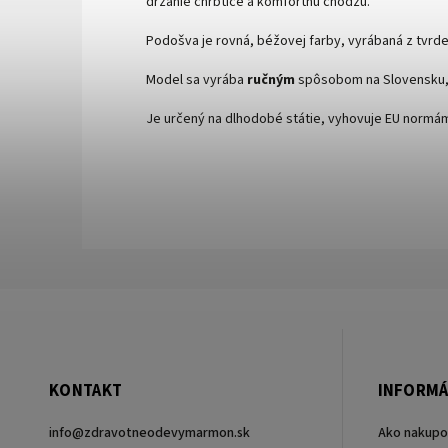
držanie chrbtice a komfortnú chôdzu.
Podošva je rovná, béžovej farby, vyrábaná z tvrd
Model sa vyrába
ručným
spôsobom na Slovensku, l
Je určený na dlhodobé státie, vyhovuje EU normám 
KONTAKT
INFORMÁ
info
@
zdravotneodevymarmon.sk
Ako nakupo