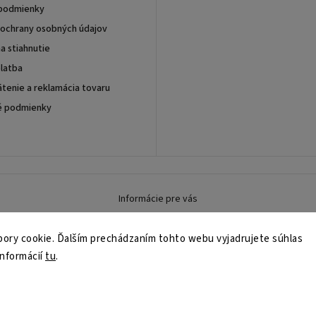
podmienky
ochrany osobných údajov
a stiahnutie
latba
tenie a reklamácia tovaru
é podmienky
Informácie pre vás
ory cookie. Ďalším prechádzaním tohto webu vyjadrujete súhlas
informácií
tu
.
né.