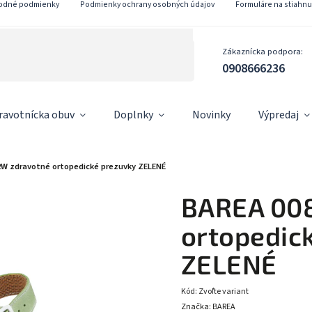
odné podmienky
Podmienky ochrany osobných údajov
Formuláre na stiahnu
Zákaznícka podpora:
0908666236
ravotnícka obuv
Doplnky
Novinky
Výpredaj
W zdravotné ortopedické prezuvky ZELENÉ
BAREA 00
ortopedic
ZELENÉ
Kód:
Zvoľte variant
Značka:
BAREA