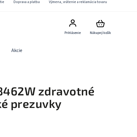
tie
Doprava a platba
Výmena, vrátenie a reklamácia tovaru
Prihlásenie
Nákupný košík
Akcie
Obchodné podmienky
Kontaktný formulár
8462W zdravotné
ké prezuvky