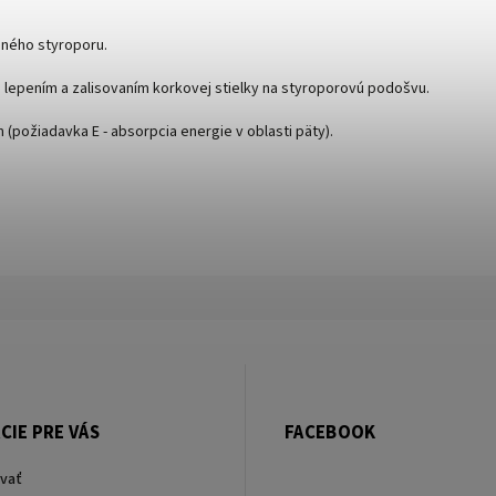
eného styroporu.
epením a zalisovaním korkovej stielky na styroporovú podošvu.
(požiadavka E - absorpcia energie v oblasti päty).
CIE PRE VÁS
FACEBOOK
vať