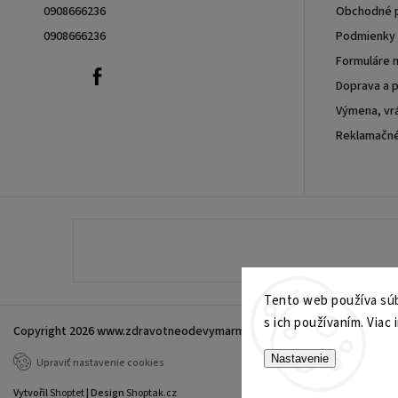
0908666236
Obchodné 
0908666236
Podmienky 
Formuláre n
0908666236
Facebook
Doprava a p
Výmena, vrá
Reklamačn
Tento web používa súb
s ich používaním. Viac 
Copyright 2026
www.zdravotneodevymarmon.sk
. Všetky práva vyhrade
Nastavenie
Upraviť nastavenie cookies
Vytvořil
Shoptet
| Design
Shoptak.cz