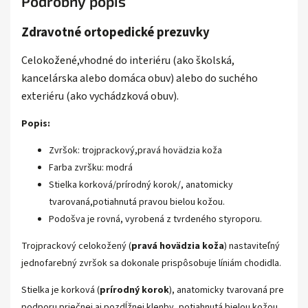
Podrobný popis
Zdravotné ortopedické prezuvky
Celokožené,
vhodné do interiéru (ako školská,
kancelárska alebo domáca obuv) alebo do suchého
exteriéru (ako vychádzková obuv).
Popis:
Zvršok: trojprackový,pravá hovädzia koža
Farba zvršku: modrá
Stielka korková/prírodný korok/, anatomicky
tvarovaná,potiahnutá pravou bielou kožou.
Podošva je rovná, vyrobená z tvrdeného styroporu.
Troj
prackový celokožený (
pravá hovädzia koža
) nastaviteľný
jednofarebný zvršok sa dokonale prispôsobuje líniám chodidla.
Stielka je korková (
prírodný korok
), anatomicky tvarovaná pre
podporu priečnej aj pozdĺžnej klenby, potiahnutá bielou kožou