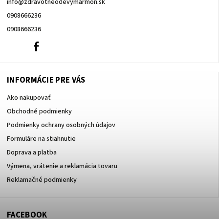
info
@
zdravotneodevymarmon.sk
0908666236
0908666236
0908666236
Facebook
INFORMÁCIE PRE VÁS
Ako nakupovať
Obchodné podmienky
Podmienky ochrany osobných údajov
Formuláre na stiahnutie
Doprava a platba
Výmena, vrátenie a reklamácia tovaru
Reklamačné podmienky
FACEBOOK