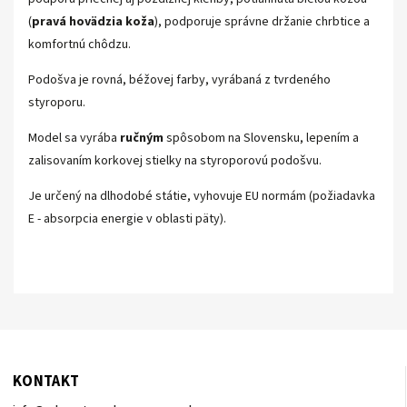
(
pravá hovädzia koža
), podporuje správne držanie chrbtice a
komfortnú chôdzu.
Podošva je rovná, béžovej farby, vyrábaná z tvrdeného
styroporu.
Model sa vyrába
ručným
spôsobom na Slovensku, lepením a
zalisovaním korkovej stielky na styroporovú podošvu.
Je určený na dlhodobé státie, vyhovuje EU normám (požiadavka
E - absorpcia energie v oblasti päty).
KONTAKT