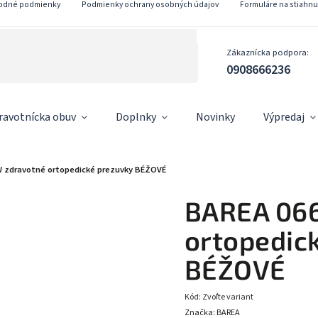
odné podmienky
Podmienky ochrany osobných údajov
Formuláre na stiahnu
Zákaznícka podpora:
0908666236
ravotnícka obuv
Doplnky
Novinky
Výpredaj
 zdravotné ortopedické prezuvky BÉŽOVÉ
BAREA 06
ortopedic
BÉŽOVÉ
Kód:
Zvoľte variant
Značka:
BAREA