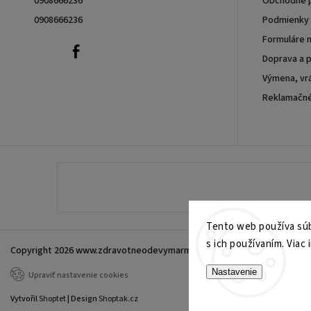
0908666236
Obchodné 
0908666236
Podmienky 
Formuláre n
0908666236
Facebook
Doprava a p
Výmena, vrá
Reklamačn
Tento web používa súb
s ich používaním. Viac 
Copyright 2026
www.zdravotneodevymarmon.sk
. Všetky práva vyhrade
Nastavenie
Upraviť nastavenie cookies
Vytvořil
Shoptet
| Design
Shoptak.cz