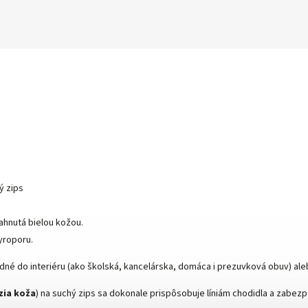
ý zips
ahnutá bielou kožou.
yroporu.
né do interiéru (ako školská, kancelárska, domáca i prezuvková obuv) al
zia koža
) na suchý zips sa dokonale prispôsobuje líniám chodidla a zabezp