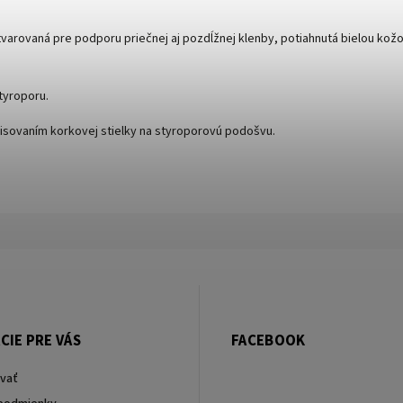
tvarovaná pre podporu priečnej aj pozdĺžnej klenby, potiahnutá bielou kožo
tyroporu.
isovaním korkovej stielky na styroporovú podošvu.
CIE PRE VÁS
FACEBOOK
vať