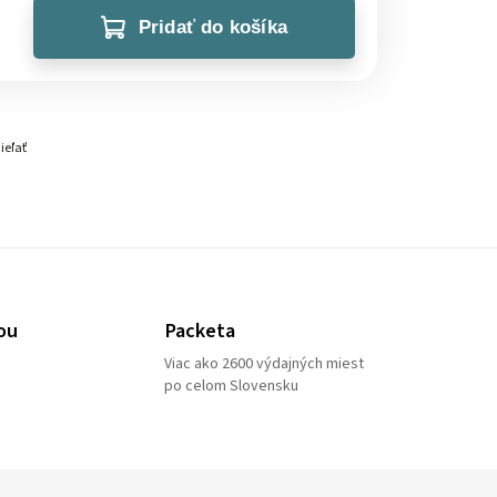
Pridať do košíka
ieľať
ou
Packeta
Viac ako 2600 výdajných miest
po celom Slovensku