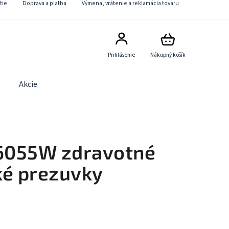
tie
Doprava a platba
Výmena, vrátenie a reklamácia tovaru
Prihlásenie
Nákupný košík
Akcie
Obchodné podmienky
Kontaktný formulár
6055W zdravotné
ké prezuvky