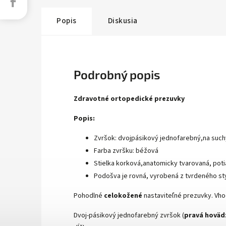
Popis
Diskusia
Podrobný popis
Zdravotné ortopedické prezuvky
Popis:
Zvršok: dvojpásikový jednofarebný,na such
Farba zvršku: béžová
Stielka korková,anatomicky tvarovaná, poti
Podošva je rovná, vyrobená z tvrdeného st
Pohodlné
celokožené
nastaviteľné prezuvky.
Vhod
Dvoj-pásikový jednofarebný zvršok (
pravá hoväd