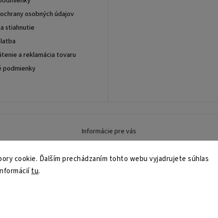
podmienky
ochrany osobných údajov
a stiahnutie
latba
tenie a reklamácia tovaru
é podmienky
Informácie pre vás
ory cookie. Ďalším prechádzaním tohto webu vyjadrujete súhlas
informácií
tu
.
né.