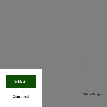
Súhlasím
Vytvoril Shoptet
Odmietnuť