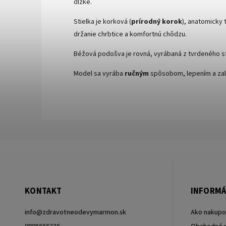
dĺžke.
Stielka je korková (
prírodný korok
), anatomicky 
držanie chrbtice a komfortnú chôdzu.
Béžová podošva je rovná, vyrábaná z tvrdeného s
Model sa vyrába
ručným
spôsobom, lepením a zal
KONTAKT
INFORMÁ
info
@
zdravotneodevymarmon.sk
Ako nakupo