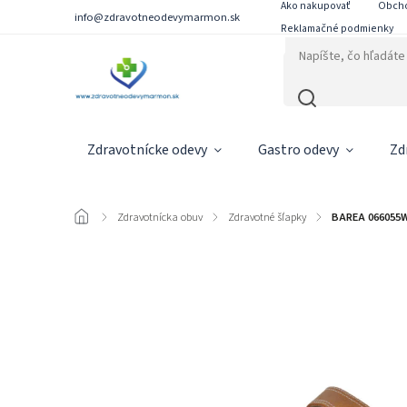
Ako nakupovať
Obch
info@zdravotneodevymarmon.sk
Reklamačné podmienky
Zdravotnícke odevy
Gastro odevy
Zd
/
Zdravotnícka obuv
/
Zdravotné šľapky
/
BAREA 066055W